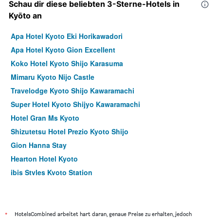
Schau dir diese beliebten 3-Sterne-Hotels in
Kyōto an
Apa Hotel Kyoto Eki Horikawadori
Apa Hotel Kyoto Gion Excellent
Koko Hotel Kyoto Shijo Karasuma
Mimaru Kyoto Nijo Castle
Travelodge Kyoto Shijo Kawaramachi
Super Hotel Kyoto Shijyo Kawaramachi
Hotel Gran Ms Kyoto
Shizutetsu Hotel Prezio Kyoto Shijo
Gion Hanna Stay
Hearton Hotel Kyoto
ibis Styles Kyoto Station
Loisir Hotel Classic Garden Kyoto Sanjo
Dormy Inn Premium Kyoto Ekimae Natural Hot Spring
Hotel Sasarindou
*
HotelsCombined arbeitet hart daran, genaue Preise zu erhalten, jedoch