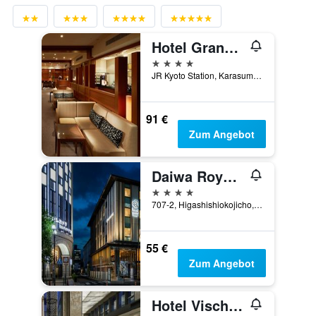
Hotel Granvia Kyoto
4 Sterne
JR Kyoto Station, Karasuma Chuo-Guchi, Kyōto, Japan
91 €
Zum Angebot
Daiwa Roynet Hotel Kyoto Ekimae Premier
4 Sterne
707-2, Higashishiokojicho, Kyōto, Japan
55 €
Zum Angebot
Hotel Vischio Kyoto By Granvia