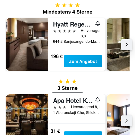
4 Sterne
Mindestens 4 Sterne
Hyatt Regency Kyoto
5 Sterne
Hervorragend
8,8
644-2 Sanjusangendo-Mawari, Higashiyama-ku, Kyōto, Japan
196 €
Zum Angebot
3 Sterne
3 Sterne
Apa Hotel Kyoto Eki Horikawadori
3 Sterne
Hervorragend 8,1
1 Aburanokoji-Cho, Shiokoji-Nishi, Aburanokojidori, Kyōto, Japan
31 €