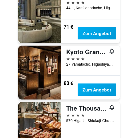
4 Sterne
44-1, Kamitonodacho, Higashikujo, Kyōto, Japan
71 €
Zum Angebot
Kyoto Granbell Hotel
4 Sterne
27 Yamatocho, Higashiyama-ku, Kyōto, Japan
83 €
Zum Angebot
The Thousand Kyoto
4 Sterne
570 Higashi Shiokoji-Cho, Kyōto, Japan