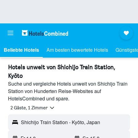
Beliebte Hotels
Am besten bewertete Hotels
Günstigst
Hotels unweit von Shichijo Train Station,
Kyōto
Suche und vergleiche Hotels unweit von Shichijo Train
Station von Hunderten Reise-Websites auf
HotelsCombined und spare.
2 Gäste, 1 Zimmer
Shichijo Train Station - Kyōto, Japan