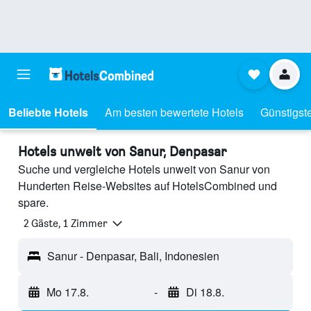
Beliebte Hotels
Am besten bewertete Hotels
Günstigst
Hotels unweit von Sanur, Denpasar
Suche und vergleiche Hotels unweit von Sanur von
Hunderten Reise-Websites auf HotelsCombined und
spare.
2 Gäste, 1 Zimmer
Sanur - Denpasar, Bali, Indonesien
Mo 17.8.
-
Di 18.8.