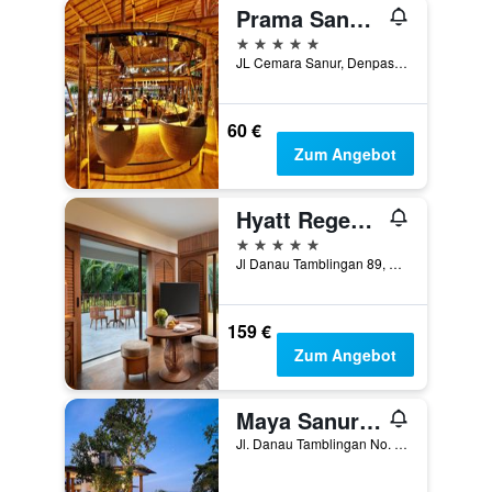
Prama Sanur Beach Bali
5 Sterne
JL Cemara Sanur, Denpasar, Indonesien
60 €
Zum Angebot
Hyatt Regency Bali
5 Sterne
Jl Danau Tamblingan 89, Denpasar, Indonesien
159 €
Zum Angebot
Maya Sanur Resort & Spa
Jl. Danau Tamblingan No. 89M Batujimbar, Denpasar, Indonesien