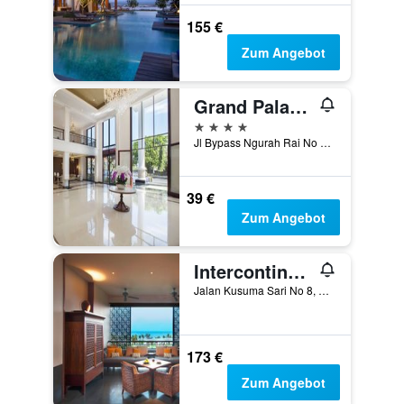
155 €
Zum Angebot
Grand Palace Hotel Sanur - Bali
4 Sterne
Jl Bypass Ngurah Rai No 165, Sanur, Denpasar, Indonesien
39 €
Zum Angebot
Intercontinental Hotels Bali Sanur Resort By IHG
Jalan Kusuma Sari No 8, Denpasar, Indonesien
173 €
Zum Angebot