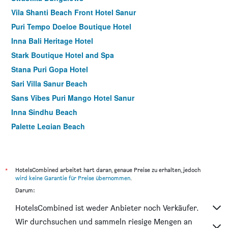
Vila Shanti Beach Front Hotel Sanur
Puri Tempo Doeloe Boutique Hotel
Inna Bali Heritage Hotel
Stark Boutique Hotel and Spa
Stana Puri Gopa Hotel
Sari Villa Sanur Beach
Sans Vibes Puri Mango Hotel Sanur
Inna Sindhu Beach
Palette Legian Beach
Semarandana Bedrooms and Pool
Amalfi Hotel Seminyak
Denpasar/Hotel Segara Agung
*
HotelsCombined arbeitet hart daran, genaue Preise zu erhalten, jedoch
wird keine Garantie für Preise übernommen
.
Gazebo Beach Hotel
Darum:
Hotel Jati Sanur
HotelsCombined ist weder Anbieter noch Verkäufer.
Puri Sading Hotel
Wir durchsuchen und sammeln riesige Mengen an
Palm Garden Hotel