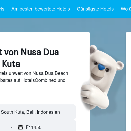
ls
Am besten bewertete Hotels
Günstigste Hotels
Wo ü
t von Nusa Dua
 Kuta
tels unweit von Nusa Dua Beach
bsites auf HotelsCombined und
-
Fr 14.8.