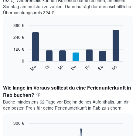
(92 €). Andererseits können Reisende damit rechnen, an einem
Sonntag am meisten zu zahlen. Dann beträgt der durchschnittliche
Übernachtungspreis 324 €.
360 €
Bar
Chart
graphic.
240 €
chart
with
7
120 €
bars.
0
Das
Mi
Do
Fr
Sa
So
Mo
Di
folgende
End
of
Diagramm
interactive
zeigt
chart
den
Wie lange im Voraus solltest du eine Ferienunterkunft in
durchschnittlichen
Rab buchen?
Preis
Buche mindestens 62 Tage vor Beginn deines Aufenthalts, um dir
eines
den besten Preis für deine Ferienunterkunft in Rab zu sichern.
Zimmers
für
den
300 €
jeweiligen
Line
Chart
Wochentag.
graphic.
chart