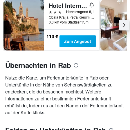
hat
Hotel International
1
3 Sterne
Hervorragend 8,1
X-
Obala Kralja Petra Kresimira Iv/ 4, Rab, Kroatien
Achse,
0,0 km vom Stadtzentrum
die
die
110 €
Anzahl
Zum Angebot
der
Tage
vor
dem
Übernachten in Rab
Aufenthalt
anzeigt
Das
Nutze die Karte, um Ferienunterkünfte in Rab oder
Diagramm
Unterkünfte in der Nähe von Sehenswürdigkeiten zu
hat
entdecken, die du besuchen möchtest. Weitere
1
Y-
Informationen zu einer bestimmten Ferienunterkunft
Achse,
erhältst du, indem du auf den Namen der Ferienunterkunft
die
auf der Karte klickst.
den
durchschnittlichen
Zimmerpreis