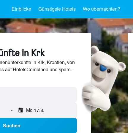
Einblicke
Günstigste Hotels
Wo übernachten?
nfte in Krk
ienunterkünfte in Krk, Kroatien, von
s auf HotelsCombined und spare.
-
Mo 17.8.
Suchen