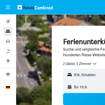
Flüge
Hotels
Ferienunterkü
Mietwagen
Suche und vergleiche Fer
Pauschalreisen
Hunderten Reise-Website
Explore
2 Gäste, 1 Zimmer
Trips
So 16.8.
Deutsch