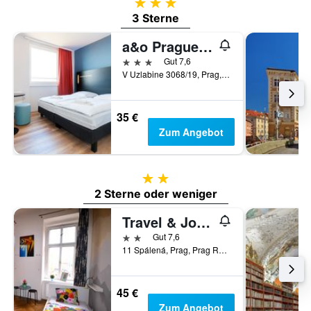
3 Sterne
3 Sterne
a&o Prague Rhea
3 Sterne
Gut 7,6
V Uzlabine 3068/19, Prag, Prag Region, Tschechien
35 €
Zum Angebot
2 Sterne
2 Sterne oder weniger
Travel & Joy backpackers
2 Sterne
Gut 7,6
11 Spálená, Prag, Prag Region, Tschechien
45 €
Zum Angebot