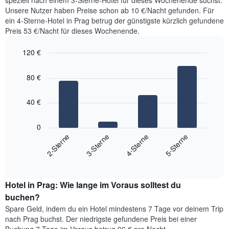
speziell nach einem 3-Sterne-Hotel für dieses Wochenende suchst:
den
durchschnittlichen
Unsere Nutzer haben Preise schon ab 10 €/Nacht gefunden. Für
letzten
Zimmerpreis
ein 4-Sterne-Hotel in Prag betrug der günstigste kürzlich gefundene
3
anzeigt.
Preis 53 €/Nacht für dieses Wochenende.
Tagen
gefunden
120 €
wurde,
aggregiert
Bar
Chart
graphic.
nach
chart
80 €
with
Sternebewertung.
4
Das
bars.
Diagramm
40 €
hat
Das
1
folgende
0
X-
Diagramm
2-Sterne
3-Sterne
4-Sterne
5-Sterne
Achse,
zeigt
die
End
den
die
of
durchschnittlichen
interactive
Hotelkategorien
Zimmerpreis
chart
nach
Hotel in Prag: Wie lange im Voraus solltest du
für
Sternen
dieses
buchen?
anzeigt
Wochenende
Das
Spare Geld, indem du ein Hotel mindestens 7 Tage vor deinem Trip
in
Diagramm
nach Prag buchst. Der niedrigste gefundene Preis bei einer
den
hat