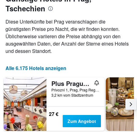
die
Tschechien
den
durchschnittlichen
Zimmerpreis
Diese Unterkünfte bei Prag veranschlagen die
anzeigt
günstigsten Preise pro Nacht, die wir finden konnten.
Üblicherweise variieren die Preise abhängig von den
ausgewählten Daten, der Anzahl der Sterne eines Hotels
und dessen Standort.
Alle 6.175 Hotels anzeigen
Plus Prague Hostel
Privozni 1, Prag, Prag Region, Tschechien
3,2 km vom Stadtzentrum
27 €
Zum Angebot