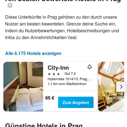
das
die
Aufenthaltsdatum
den
rückt.
durchschnittlichen
Diese Unterkünfte in Prag gehören zu den durch unsere
Das
Zimmerpreis
Diagramm
Nutzer am besten bewerteten. Grenze deine Suche ein,
an
hat
indem du Nutzerbewertungen, Hotelbeschreibungen und
diesem
1
Infos zu den Annehmlichkeiten liest.
Wochenende
X-
anzeigt,
Achse,
der
die
Alle 6.175 Hotels anzeigen
in
die
den
Anzahl
letzten
der
City-Inn
3
Tage
3 Sterne
Gut 7,4
Tagen
vor
Hybernska 1014/13, Prag, Prag Region, Tschechien
gefunden
dem
1,1 km vom Stadtzentrum
wurde.
Aufenthalt
anzeigt
65 €
Das
Zum Angebot
Diagramm
hat
1
Y-
Günstige Hotels in Prag,
Achse,