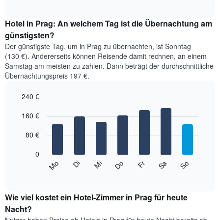
of
Diagramm
1
interactive
zeigt
chart
X-
den
Hotel in Prag: An welchem Tag ist die Übernachtung am
Achse,
durchschnittlichen
günstigsten?
die
Zimmerpreis
die
Der günstigste Tag, um in Prag zu übernachten, ist Sonntag
im
Hotelkategorien
(130 €). Andererseits können Reisende damit rechnen, an einem
jeweiligen
nach
Samstag am meisten zu zahlen. Dann beträgt der durchschnittliche
Monat
Sternen
Übernachtungspreis 197 €.
an.
anzeigt.
Das
Das
240 €
Diagramm
Diagramm
hat
Bar
Chart
hat
1
graphic.
160 €
chart
1
with
X-
Y-
7
Achse,
80 €
Achse,
bars.
die
die
die
0
den
Das
Monate
Mi
Do
Fr
Sa
So
Mo
Di
Durchschnittspreis
folgende
End
anzeigt.
eines
of
Diagramm
Das
interactive
Doppelzimmers
zeigt
chart
Diagramm
in
den
Wie viel kostet ein Hotel-Zimmer in Prag für heute
hat
den
durchschnittlichen
Nacht?
1
letzten
Preis
Y-