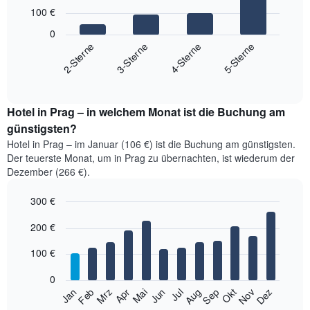
with
100 €
4
bars.
0
2-Sterne
3-Sterne
4-Sterne
5-Sterne
Das
folgende
End
of
Diagramm
interactive
zeigt
chart
den
Hotel in Prag – in welchem Monat ist die Buchung am
durchschnittlichen
günstigsten?
Preis
Hotel in Prag – im Januar (106 €) ist die Buchung am günstigsten.
für
Der teuerste Monat, um in Prag zu übernachten, ist wiederum der
ein
Dezember (266 €).
Doppelzimmer
der
300 €
letzten
3
Bar
Chart
200 €
graphic.
Tage,
chart
with
aggregiert
12
100 €
nach
bars.
Sternebewertung.
0
Das
Das
Jan
Feb
Mrz
Apr
Mai
Jun
Jul
Aug
Sep
Okt
Nov
Dez
Diagramm
folgende
End
hat