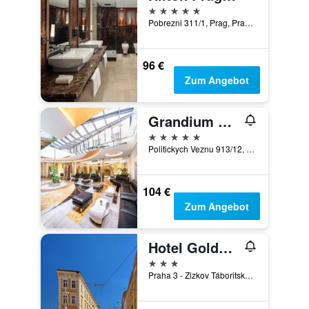
5 Sterne
Pobrezni 311/1, Prag, Prag Region, Tschechien
96 €
Zum Angebot
Grandium Hotel Prague
5 Sterne
Politickych Veznu 913/12, Prag, Prag Region, Tschechien
104 €
Zum Angebot
Hotel Golden City Garni
3 Sterne
Praha 3 - Zizkov Táboritská 3/913, Prag, Prag Region, Tschechien