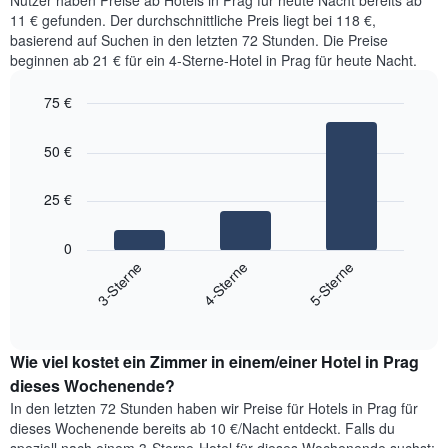
Nutzer haben Preise ab Hotels in Prag für heute Nacht bereits ab
3
eines
Achse,
11 € gefunden. Der durchschnittliche Preis liegt bei 118 €,
Tagen
Zimmers
die
basierend auf Suchen in den letzten 72 Stunden. Die Preise
anzeigt.
für
den
beginnen ab 21 € für ein 4-Sterne-Hotel in Prag für heute Nacht.
den
durchschnittlichen
jeweiligen
Zimmerpreis
75 €
Wochentag.
anzeigt.
Das
Bar
Chart
Diagramm
graphic.
chart
50 €
with
hat
3
1
bars.
X-
25 €
Achse,
Das
die
folgende
0
die
Diagramm
4-Sterne
3-Sterne
5-Sterne
Wochentage
zeigt
anzeigt.
End
den
Das
of
durchschnittlichen
interactive
Diagramm
Zimmerpreis,
chart
hat
Wie viel kostet ein Zimmer in einem/einer Hotel in Prag
der
1
für
dieses Wochenende?
Y-
heute
Achse,
In den letzten 72 Stunden haben wir Preise für Hotels in Prag für
Nacht
die
dieses Wochenende bereits ab 10 €/Nacht entdeckt. Falls du
in
den