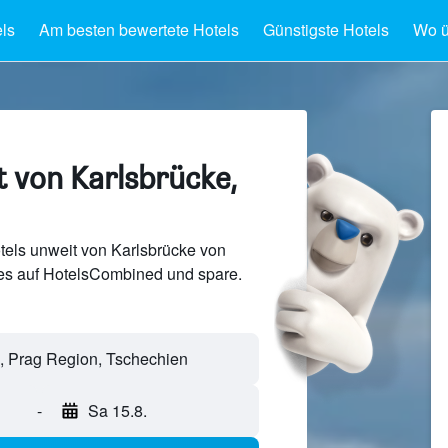
ls
Am besten bewertete Hotels
Günstigste Hotels
Wo ü
t von Karlsbrücke,
tels unweit von Karlsbrücke von
s auf HotelsCombined und spare.
-
Sa 15.8.