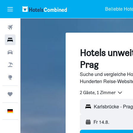
Beliebte Hote
Flüge
Hotels
Hotels unwei
Mietwagen
Prag
Pauschalreisen
Suche und vergleiche Ho
Explore
Hunderten Reise-Website
2 Gäste, 1 Zimmer
Trips
Deutsch
Fr 14.8.