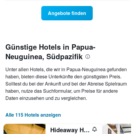
Diagramm
der
hat
Preis
Angebote finden
1
für
Y-
ein
Achse,
Zimmer
die
ändert,
den
je
durchschnittlichen
näher
Günstige Hotels in Papua-
Zimmerpreis
das
anzeigt.
Neuguinea, Südpazifik
Aufenthaltsdatum
rückt.
Das
Unter allen Hotels, die wir in Papua-Neuguinea gefunden
Diagramm
haben, bieten diese Unterkünfte den günstigsten Preis.
hat
Solltest du bei der Ankunft und bei der Abreise Spielraum
1
X-
haben, nutze das Suchformular, um Preise für andere
Achse,
Daten einzusehen und zu vergleichen.
die
die
Anzahl
Alle 115 Hotels anzeigen
der
Tage
Hideaway Hotel
vor