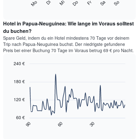
Monate
Mi
Do
Fr
Sa
So
Mo
Di
folgende
End
anzeigt.
of
Diagramm
Das
interactive
zeigt
chart
Diagramm
den
Hotel in Papua-Neuguinea: Wie lange im Voraus solltest
hat
durchschnittlichen
du buchen?
1
Preis
Y-
Spare Geld, indem du ein Hotel mindestens 70 Tage vor deinem
eines
Achse,
Trip nach Papua-Neuguinea buchst. Der niedrigste gefundene
Zimmers
die
Preis bei einer Buchung 70 Tage im Voraus betrug 69 € pro Nacht.
für
den
den
durchschnittlichen
240 €
jeweiligen
Zimmerpreis
Wochentag.
Line
Chart
anzeigt.
graphic.
Das
chart
with
180 €
Diagramm
90
hat
data
1
points.
X-
120 €
Achse,
Das
die
folgende
die
60 €
Diagramm
Wochentage
90
60
30
zeigt,
End
anzeigt.
of
wie
interactive
Das
sich
chart