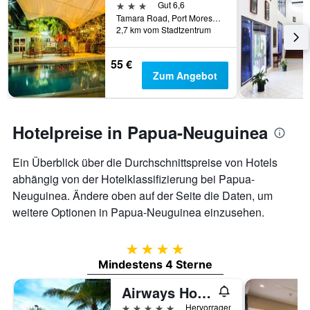
dem
3 Sterne
Gut 6,6
Aufenthalt
Tamara Road, Port Moresby, Papua-Neuguinea
anzeigt
2,7 km vom Stadtzentrum
Das
Diagramm
55 €
hat
Zum Angebot
1
Y-
Achse,
die
Hotelpreise in Papua-Neuguinea
den
durchschnittlichen
Zimmerpreis
Ein Überblick über die Durchschnittspreise von Hotels
anzeigt
abhängig von der Hotelklassifizierung bei Papua-
Neuguinea. Ändere oben auf der Seite die Daten, um
weitere Optionen in Papua-Neuguinea einzusehen.
4 Sterne
Mindestens 4 Sterne
Airways Hotel
5 Sterne
Hervorragend