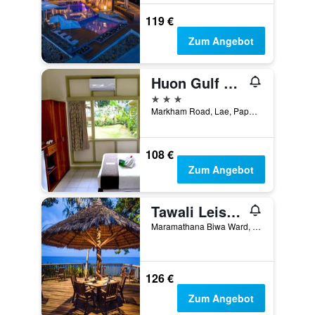
119 €
Zum Angebot
Huon Gulf Hotel
3 Sterne
Markham Road, Lae, Papua-Neuguinea
108 €
Zum Angebot
Tawali Leisure And Dive Resort
Maramathana Biwa Ward, Hewiia, Papua-Neuguinea
126 €
Zum Angebot