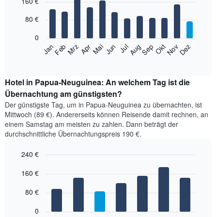
160 €
graphic.
chart
with
12
80 €
bars.
0
Das
Jan
Feb
Mrz
Apr
Mai
Jun
Jul
Aug
Sep
Okt
Nov
Dez
folgende
End
of
Diagramm
interactive
zeigt
chart
den
Hotel in Papua-Neuguinea: An welchem Tag ist die
durchschnittlichen
Übernachtung am günstigsten?
Zimmerpreis
Der günstigste Tag, um in Papua-Neuguinea zu übernachten, ist
im
Mittwoch (89 €). Andererseits können Reisende damit rechnen, an
jeweiligen
einem Samstag am meisten zu zahlen. Dann beträgt der
Monat
durchschnittliche Übernachtungspreis 190 €.
an.
Das
240 €
Diagramm
hat
Bar
Chart
1
graphic.
160 €
chart
with
X-
7
Achse,
80 €
bars.
die
die
0
Das