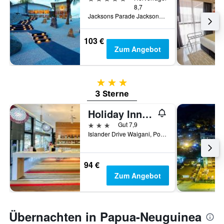
8,7
Jacksons Parade Jacksons Intl Airp Po Box 1942 Boroko Ncd, Port Moresby, Papua-Neuguinea
103 €
Zum Angebot
3 Sterne
3 Sterne
Holiday Inn Express Port Moresby By IHG
3 Sterne
Gut 7,9
Islander Drive Waigani, Port Moresby, Papua-Neuguinea
94 €
Zum Angebot
Übernachten in Papua-Neuguinea