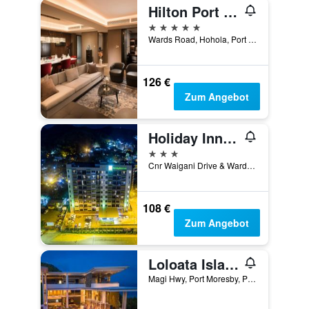
Hilton Port Moresby Hotel & Residences
5 Sterne
Wards Road, Hohola, Port Moresby, Papua-Neuguinea
126 €
Zum Angebot
Holiday Inn Port Moresby By IHG
3 Sterne
Cnr Waigani Drive & Wards Road Boroko, Port Moresby, Papua-Neuguinea
108 €
Zum Angebot
Loloata Island Resort
Magi Hwy, Port Moresby, Papua-Neuguinea