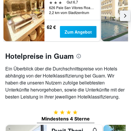
3 Sterne
Gut 6,7
anzeigt
626 Pale San Vitores Road, Tamuning, Guam
Das
2,2 km vom Stadtzentrum
Diagramm
hat
62 €
1
Zum Angebot
Y-
Achse,
die
den
Hotelpreise in Guam
durchschnittlichen
Zimmerpreis
anzeigt
Ein Überblick über die Durchschnittspreise von Hotels
abhängig von der Hotelklassifizierung bei Guam. Wir
haben die unseren Nutzern zufolge beliebtesten
Unterkünfte hervorgehoben, sowie die Unterkünfte mit der
besten Leistung in ihrer jeweiligen Hotelklassifizierung.
4 Sterne
Mindestens 4 Sterne
Dusit Thani Guam Resort