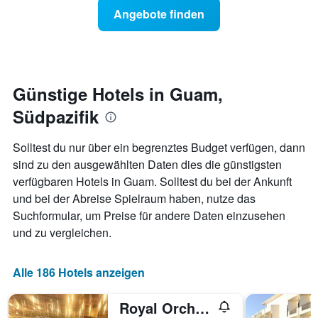
Preis
Angebote finden
1
für
Y-
ein
Achse,
Zimmer
die
ändert,
den
je
durchschnittlichen
näher
Günstige Hotels in Guam,
Zimmerpreis
das
anzeigt.
Südpazifik
Aufenthaltsdatum
rückt.
Das
Solltest du nur über ein begrenztes Budget verfügen, dann
Diagramm
sind zu den ausgewählten Daten dies die günstigsten
hat
verfügbaren Hotels in Guam. Solltest du bei der Ankunft
1
X-
und bei der Abreise Spielraum haben, nutze das
Achse,
Suchformular, um Preise für andere Daten einzusehen
die
und zu vergleichen.
die
Anzahl
der
Alle 186 Hotels anzeigen
Tage
vor
dem
Royal Orchid Guam Hotel
Aufenthalt