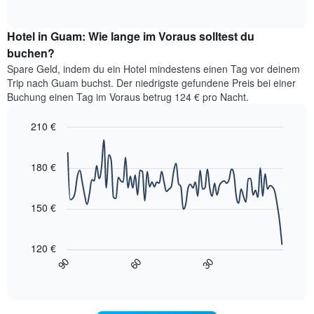
of
Diagramm
Das
interactive
zeigt
chart
Diagramm
den
Hotel in Guam: Wie lange im Voraus solltest du
hat
durchschnittlichen
buchen?
1
Preis
Y-
Spare Geld, indem du ein Hotel mindestens einen Tag vor deinem
eines
Achse,
Trip nach Guam buchst. Der niedrigste gefundene Preis bei einer
Zimmers
die
Buchung einen Tag im Voraus betrug 124 € pro Nacht.
für
den
den
durchschnittlichen
210 €
jeweiligen
Zimmerpreis
Wochentag.
Line
Chart
anzeigt.
graphic.
Das
chart
with
180 €
Diagramm
90
hat
data
1
points.
X-
150 €
Achse,
Das
die
folgende
die
120 €
Diagramm
Wochentage
90
60
30
zeigt,
End
anzeigt.
of
wie
interactive
Das
sich
chart
Diagramm
der
hat