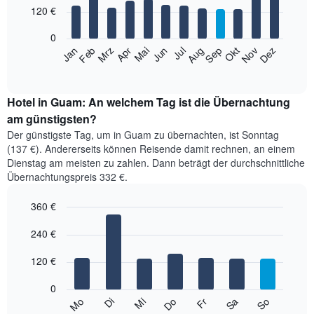
12
120 €
bars.
0
Das
Jan
Feb
Mrz
Apr
Mai
Jun
Jul
Aug
Sep
Okt
Nov
Dez
folgende
End
of
Diagramm
interactive
zeigt
chart
den
Hotel in Guam: An welchem Tag ist die Übernachtung
durchschnittlichen
am günstigsten?
Zimmerpreis
Der günstigste Tag, um in Guam zu übernachten, ist Sonntag
im
(137 €). Andererseits können Reisende damit rechnen, an einem
jeweiligen
Dienstag am meisten zu zahlen. Dann beträgt der durchschnittliche
Monat
Übernachtungspreis 332 €.
an.
Das
360 €
Diagramm
hat
Bar
Chart
1
graphic.
240 €
chart
with
X-
7
Achse,
120 €
bars.
die
die
0
Das
Monate
Mi
Do
Fr
Sa
So
Mo
Di
folgende
End
anzeigt.