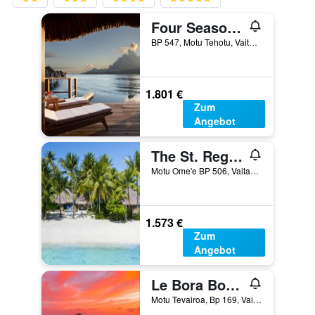
Four Seasons Resort Bora Bora
BP 547, Motu Tehotu, Vaitape, Französisch-Polynesien
1.801 €
Zum
Angebot
The St. Regis Bora Bora Resort
Motu Ome'e BP 506, Vaitape, Französisch-Polynesien
1.573 €
Zum
Angebot
Le Bora Bora by Pearl Resorts
Motu Tevairoa, Bp 169, Vaitape, Französisch-Polynesien