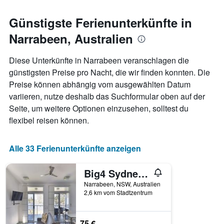
den
jeweiligen
Günstigste Ferienunterkünfte in
Wochentag.
Narrabeen, Australien
Das
Diagramm
hat
Diese Unterkünfte in Narrabeen veranschlagen die
1
günstigsten Preise pro Nacht, die wir finden konnten. Die
X-
Preise können abhängig vom ausgewählten Datum
Achse,
die
variieren, nutze deshalb das Suchformular oben auf der
die
Seite, um weitere Optionen einzusehen, solltest du
Wochentage
flexibel reisen können.
anzeigt.
Das
Diagramm
Alle 33 Ferienunterkünfte anzeigen
hat
1
Y-
Big4 Sydney Lakeside Holiday Park
Achse,
Narrabeen, NSW, Australien
die
2,6 km vom Stadtzentrum
den
durchschnittlichen
Zimmerpreis
75 €