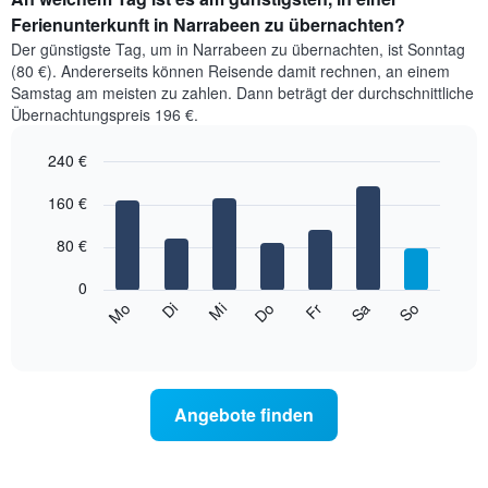
Ferienunterkunft in Narrabeen zu übernachten?
Der günstigste Tag, um in Narrabeen zu übernachten, ist Sonntag
(80 €). Andererseits können Reisende damit rechnen, an einem
Samstag am meisten zu zahlen. Dann beträgt der durchschnittliche
Übernachtungspreis 196 €.
240 €
Bar
Chart
graphic.
160 €
chart
with
7
80 €
bars.
0
Das
Mi
Do
Fr
Sa
So
Mo
Di
folgende
End
of
Diagramm
interactive
zeigt
chart
den
durchschnittlichen
Angebote finden
Preis
eines
Zimmers
für