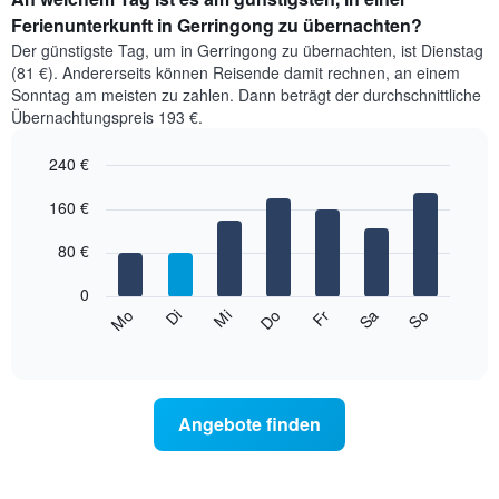
Ferienunterkunft in Gerringong zu übernachten?
Der günstigste Tag, um in Gerringong zu übernachten, ist Dienstag
(81 €). Andererseits können Reisende damit rechnen, an einem
Sonntag am meisten zu zahlen. Dann beträgt der durchschnittliche
Übernachtungspreis 193 €.
240 €
Bar
Chart
graphic.
160 €
chart
with
7
80 €
bars.
0
Das
Mi
Do
Fr
Sa
So
Mo
Di
folgende
End
of
Diagramm
interactive
zeigt
chart
den
durchschnittlichen
Angebote finden
Preis
eines
Zimmers
für