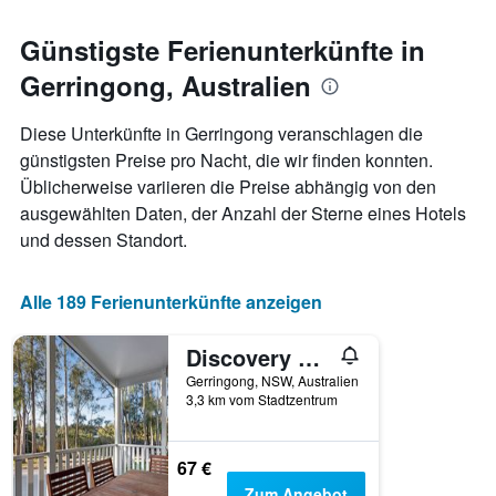
den
jeweiligen
Günstigste Ferienunterkünfte in
Wochentag.
Gerringong, Australien
Das
Diagramm
hat
Diese Unterkünfte in Gerringong veranschlagen die
1
günstigsten Preise pro Nacht, die wir finden konnten.
X-
Üblicherweise variieren die Preise abhängig von den
Achse,
die
ausgewählten Daten, der Anzahl der Sterne eines Hotels
die
und dessen Standort.
Wochentage
anzeigt.
Das
Alle 189 Ferienunterkünfte anzeigen
Diagramm
hat
Discovery Parks - Gerroa
1
Y-
Gerringong, NSW, Australien
Achse,
3,3 km vom Stadtzentrum
die
den
durchschnittlichen
67 €
Zimmerpreis
Zum Angebot