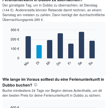
Der günstigste Tag, um in Dubbo zu übernachten, ist Dienstag
(144 €). Andererseits können Reisende damit rechnen, an einem
Samstag am meisten zu zahlen. Dann beträgt der durchschnittliche
Übernachtungspreis 285 €.
300 €
Bar
Chart
graphic.
200 €
chart
with
7
100 €
bars.
0
Das
Mi
Do
Fr
Sa
So
Mo
Di
folgende
End
of
Diagramm
interactive
zeigt
chart
den
Wie lange im Voraus solltest du eine Ferienunterkunft in
durchschnittlichen
Dubbo buchen?
Preis
Buche mindestens 24 Tage vor Beginn deines Aufenthalts, um dir
eines
den besten Preis für deine Ferienunterkunft in Dubbo zu sichern.
Zimmers
für
den
600 €