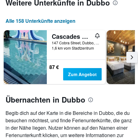
Weitere Unterkünfte in Dubbo
durchschnittlichen
Zimmerpreis
anzeigt
Alle 158 Unterkünfte anzeigen
Cascades Motor Inn
147 Cobra Street, Dubbo, NSW, Australien
1,6 km vom Stadtzentrum
87 €
Zum Angebot
Übernachten in Dubbo
Begib dich auf der Karte in die Bereiche in Dubbo, die du
besuchen möchtest, und finde Ferienunterkünfte, die ganz
in der Nähe liegen. Nutzer können auf den Namen einer
Ferienunterkunft klicken, um weitere Informationen zur