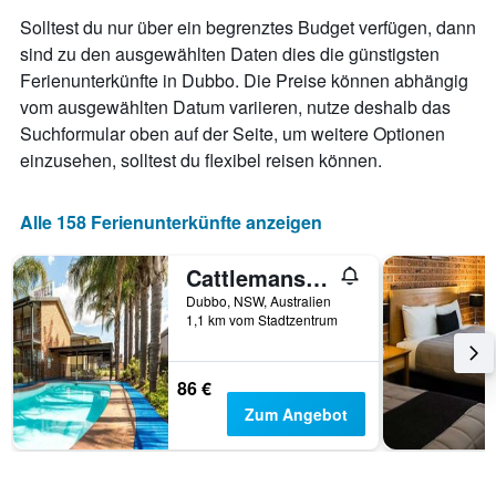
Das
Solltest du nur über ein begrenztes Budget verfügen, dann
Diagramm
sind zu den ausgewählten Daten dies die günstigsten
hat
Ferienunterkünfte in Dubbo. Die Preise können abhängig
1
X-
vom ausgewählten Datum variieren, nutze deshalb das
Achse,
Suchformular oben auf der Seite, um weitere Optionen
die
einzusehen, solltest du flexibel reisen können.
die
Anzahl
der
Alle 158 Ferienunterkünfte anzeigen
Tage
vor
dem
Cattlemans Country Motor Inn & Serviced Apartments
Aufenthalt
Dubbo, NSW, Australien
anzeigt
1,1 km vom Stadtzentrum
Das
Diagramm
hat
86 €
1
Zum Angebot
Y-
Achse,
die
den