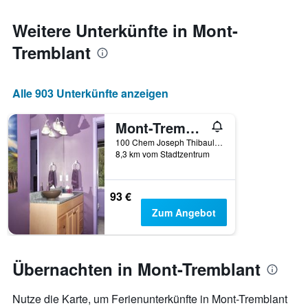
die
den
Weitere Unterkünfte in Mont-
durchschnittlichen
Zimmerpreis
Tremblant
anzeigt
Alle 903 Unterkünfte anzeigen
Mont-Tremblant/Gite Crystal Inn
100 Chem Joseph Thibault, Mont-Tremblant, QC, Kanada
8,3 km vom Stadtzentrum
93 €
Zum Angebot
Übernachten in Mont-Tremblant
Nutze die Karte, um Ferienunterkünfte in Mont-Tremblant