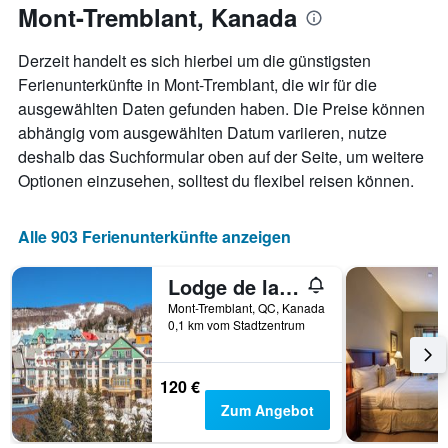
anzeigt.
Mont-Tremblant, Kanada
Aufenthaltsdatum
rückt.
Das
Derzeit handelt es sich hierbei um die günstigsten
Diagramm
Ferienunterkünfte in Mont-Tremblant, die wir für die
hat
ausgewählten Daten gefunden haben. Die Preise können
1
X-
abhängig vom ausgewählten Datum variieren, nutze
Achse,
deshalb das Suchformular oben auf der Seite, um weitere
die
Optionen einzusehen, solltest du flexibel reisen können.
die
Anzahl
der
Alle 903 Ferienunterkünfte anzeigen
Tage
vor
dem
Lodge de la Montagne
Aufenthalt
Mont-Tremblant, QC, Kanada
anzeigt
0,1 km vom Stadtzentrum
Das
Diagramm
hat
120 €
1
Zum Angebot
Y-
Achse,