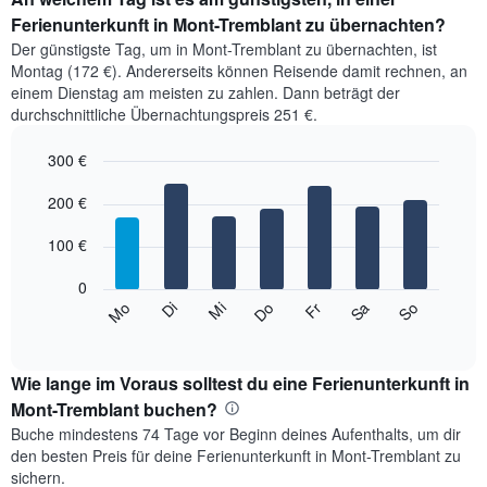
Ferienunterkunft in Mont-Tremblant zu übernachten?
Der günstigste Tag, um in Mont-Tremblant zu übernachten, ist
Montag (172 €). Andererseits können Reisende damit rechnen, an
einem Dienstag am meisten zu zahlen. Dann beträgt der
durchschnittliche Übernachtungspreis 251 €.
300 €
Bar
Chart
graphic.
200 €
chart
with
7
100 €
bars.
0
Das
Mi
Do
Fr
Sa
So
Mo
Di
folgende
End
of
Diagramm
interactive
zeigt
chart
den
Wie lange im Voraus solltest du eine Ferienunterkunft in
durchschnittlichen
Mont-Tremblant buchen?
Preis
Buche mindestens 74 Tage vor Beginn deines Aufenthalts, um dir
eines
den besten Preis für deine Ferienunterkunft in Mont-Tremblant zu
Zimmers
sichern.
für