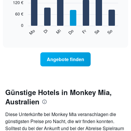
1
graphic.
120 €
chart
with
X-
7
Achse,
60 €
bars.
die
die
0
Das
Monate
Mi
Do
Fr
Sa
So
Mo
Di
folgende
End
anzeigt.
of
Diagramm
Das
interactive
zeigt
chart
Diagramm
den
hat
durchschnittlichen
1
Angebote finden
Preis
Y-
eines
Achse,
Zimmers
die
für
den
den
durchschnittlichen
jeweiligen
Günstige Hotels in Monkey Mia,
Zimmerpreis
Wochentag.
anzeigt.
Australien
Das
Diagramm
hat
Diese Unterkünfte bei Monkey Mia veranschlagen die
1
günstigsten Preise pro Nacht, die wir finden konnten.
X-
Solltest du bei der Ankunft und bei der Abreise Spielraum
Achse,