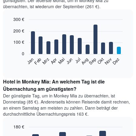
günstigsten. Der teuerste Monat, um in Monkey Mia zu
übernachten, ist wiederum der September (261 €).
300 €
Bar
Chart
200 €
graphic.
chart
with
12
100 €
bars.
0
Das
Jan
Feb
Mrz
Apr
Mai
Jun
Jul
Aug
Sep
Okt
Nov
Dez
folgende
End
of
Diagramm
interactive
zeigt
chart
den
Hotel in Monkey Mia: An welchem Tag ist die
durchschnittlichen
Übernachtung am günstigsten?
Zimmerpreis
Der günstigste Tag, um in Monkey Mia zu übernachten, ist
im
Donnerstag (85 €). Andererseits können Reisende damit rechnen,
jeweiligen
an einem Samstag am meisten zu zahlen. Dann beträgt der
Monat
durchschnittliche Übernachtungspreis 163 €.
an.
Das
180 €
Diagramm
hat
Bar
Chart