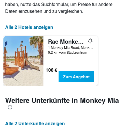
die
haben, nutze das Suchformular, um Preise für andere
die
Daten einzusehen und zu vergleichen.
Wochentage
anzeigt.
Das
Alle 2 Hotels anzeigen
Diagramm
hat
Rac Monkey Mia Dolphin Resort
1
Y-
1 Monkey Mia Road, Monkey Mia, WA, Australien
Achse,
0,2 km vom Stadtzentrum
die
den
durchschnittlichen
106 €
Zimmerpreis
Zum Angebot
anzeigt.
Weitere Unterkünfte in Monkey Mia
Alle 2 Unterkünfte anzeigen