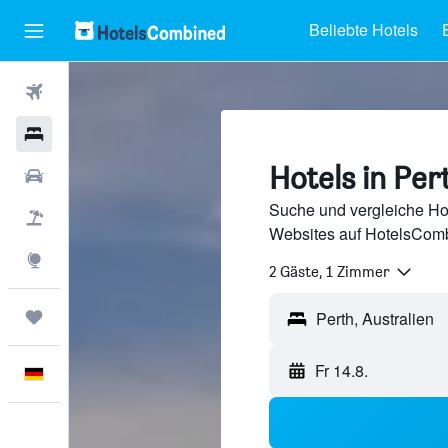
Beliebte Hotels
Flüge
Hotels
Hotels in Per
Mietwagen
Suche und vergleiche Hot
Pauschalreisen
Websites auf HotelsComb
Explore
2 Gäste, 1 Zimmer
Trips
Fr 14.8.
Deutsch