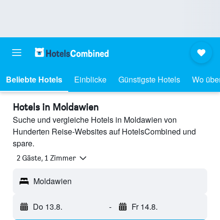
Beliebte Hotels
Einblicke
Günstigste Hotels
Wo übe
Hotels in Moldawien
Suche und vergleiche Hotels in Moldawien von
Hunderten Reise-Websites auf HotelsCombined und
spare.
2 Gäste, 1 Zimmer
Moldawien
Do 13.8.
-
Fr 14.8.