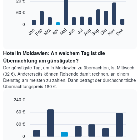
120 €
graphic.
chart
with
12
60 €
bars.
0
Das
Jan
Feb
Mrz
Apr
Mai
Jun
Jul
Aug
Sep
Okt
Nov
Dez
folgende
End
of
Diagramm
interactive
zeigt
chart
den
Hotel in Moldawien: An welchem Tag ist die
durchschnittlichen
Übernachtung am günstigsten?
Zimmerpreis
Der günstigste Tag, um in Moldawien zu übernachten, ist Mittwoch
im
(32 €). Andererseits können Reisende damit rechnen, an einem
jeweiligen
Dienstag am meisten zu zahlen. Dann beträgt der durchschnittliche
Monat
Übernachtungspreis 180 €.
an.
Das
240 €
Diagramm
hat
Bar
Chart
1
graphic.
160 €
chart
with
X-
7
Achse,
80 €
bars.
die
die
0
Das