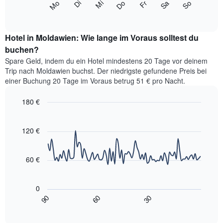
Monate
Mi
Do
Fr
Sa
So
Mo
Di
folgende
End
anzeigt.
of
Diagramm
Das
interactive
zeigt
chart
Diagramm
den
Hotel in Moldawien: Wie lange im Voraus solltest du
hat
durchschnittlichen
buchen?
1
Preis
Y-
Spare Geld, indem du ein Hotel mindestens 20 Tage vor deinem
eines
Achse,
Trip nach Moldawien buchst. Der niedrigste gefundene Preis bei
Zimmers
die
einer Buchung 20 Tage im Voraus betrug 51 € pro Nacht.
für
den
den
durchschnittlichen
180 €
jeweiligen
Zimmerpreis
Wochentag.
Line
Chart
anzeigt.
graphic.
Das
chart
with
120 €
Diagramm
90
hat
data
1
points.
X-
60 €
Achse,
Das
die
folgende
die
0
Diagramm
Wochentage
90
60
30
zeigt,
End
anzeigt.
of
wie
interactive
Das
sich
chart