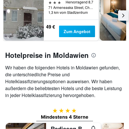
dem
3 Sterne
Hervorragend 8,7
Aufenthalt
71 Armeneaska Street, Chişinău, Moldawien
anzeigt
1,3 km vom Stadtzentrum
Das
Diagramm
49 €
hat
Zum Angebot
1
Y-
Achse,
die
Hotelpreise in Moldawien
den
durchschnittlichen
Zimmerpreis
Wir haben die folgenden Hotels in Moldawien gefunden,
anzeigt
die unterschiedliche Preise und
Hotelklassifizierungsoptionen ausweisen. Wir haben
außerdem die beliebtesten Hotels und die beste Leistung
in jeder Hotelklassifizierung hervorgehoben.
4 Sterne
Mindestens 4 Sterne
Radisson Blu Leogrand Chisinau