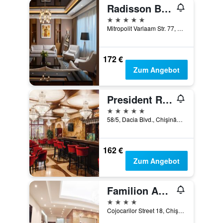
Radisson Blu Leogrand Chisinau
5 Sterne
Mitropolit Varlaam Str. 77, Chişinău, Moldawien
172 €
Zum Angebot
President Resort Hotel
5 Sterne
58/5, Dacia Blvd., Chişinău, Moldawien
162 €
Zum Angebot
Familion Aparthotel
4 Sterne
Cojocarilor Street 18, Chişinău, Moldawien