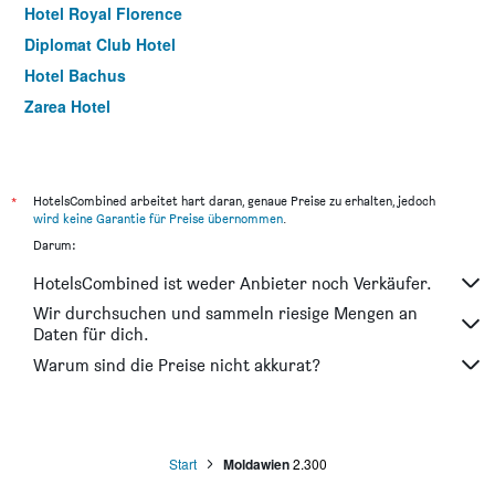
Hotel Royal Florence
Diplomat Club Hotel
Hotel Bachus
Zarea Hotel
Tip Top Hotel City Center
Vila Elat
Hotel Turist
*
HotelsCombined arbeitet hart daran, genaue Preise zu erhalten, jedoch
wird keine Garantie für Preise übernommen
.
Lidolux
Darum:
Hotel Prietenia
HotelsCombined ist weder Anbieter noch Verkäufer.
Dendrarium Park Aparthotel
Wir durchsuchen und sammeln riesige Mengen an
Daten für dich.
Warum sind die Preise nicht akkurat?
Start
Moldawien
2.300