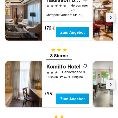
5 Sterne
Hervorragend
9,1
Mitropolit Varlaam Str. 77, Chişinău, Moldawien
172 €
Zum Angebot
3 Sterne
3 Sterne
Komilfo Hotel
3 Sterne
Hervorragend 9,0
Pushkin Str. 47/1, Chişinău, Moldawien
74 €
Zum Angebot
2 Sterne