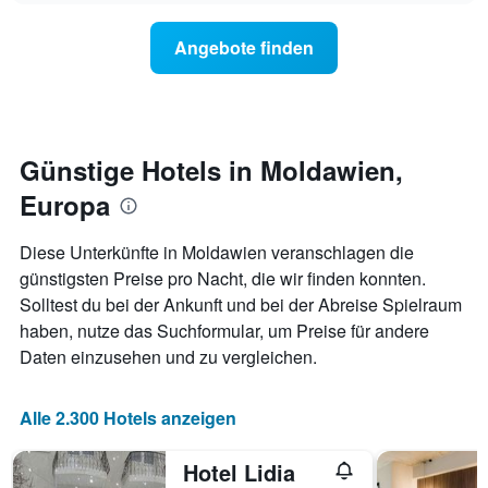
Diagramm
der
hat
Preis
Angebote finden
1
für
Y-
ein
Achse,
Zimmer
die
ändert,
den
je
durchschnittlichen
näher
Günstige Hotels in Moldawien,
Zimmerpreis
das
anzeigt.
Europa
Aufenthaltsdatum
rückt.
Das
Diese Unterkünfte in Moldawien veranschlagen die
Diagramm
günstigsten Preise pro Nacht, die wir finden konnten.
hat
Solltest du bei der Ankunft und bei der Abreise Spielraum
1
X-
haben, nutze das Suchformular, um Preise für andere
Achse,
Daten einzusehen und zu vergleichen.
die
die
Anzahl
Alle 2.300 Hotels anzeigen
der
Tage
Hotel Lidia
vor