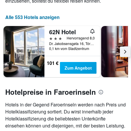
einzusehen, solltest du flexibel reisen können.
die
Anzahl
der
Alle 553 Hotels anzeigen
Tage
vor
dem
62N Hotel
Aufenthalt
3 Sterne
Hervorragend 8,0
anzeigt
Dr. Jakobsensgøta 16, Tórshavn, Faroerinseln
Das
0,1 km vom Stadtzentrum
Diagramm
hat
101 €
1
Zum Angebot
Y-
Achse,
die
den
Hotelpreise in Faroerinseln
durchschnittlichen
Zimmerpreis
anzeigt
Hotels in der Gegend Faroerinseln werden nach Preis und
Hotelklassifizierung sortiert. Du wirst innerhalb jeder
Hotelklassifizierung die beliebtesten Unterkünfte
einsehen können und diejenigen, mit der besten Leistung.