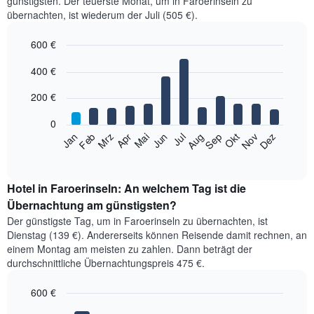
günstigsten. Der teuerste Monat, um in Faroerinseln zu
übernachten, ist wiederum der Juli (505 €).
600 €
Bar
Chart
400 €
graphic.
chart
with
12
200 €
bars.
0
Das
Jan
Feb
Mrz
Apr
Mai
Jun
Jul
Aug
Sep
Okt
Nov
Dez
folgende
End
of
Diagramm
interactive
zeigt
chart
den
Hotel in Faroerinseln: An welchem Tag ist die
durchschnittlichen
Übernachtung am günstigsten?
Zimmerpreis
Der günstigste Tag, um in Faroerinseln zu übernachten, ist
im
Dienstag (139 €). Andererseits können Reisende damit rechnen, an
jeweiligen
einem Montag am meisten zu zahlen. Dann beträgt der
Monat
durchschnittliche Übernachtungspreis 475 €.
an.
Das
600 €
Diagramm
hat
Bar
Chart