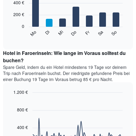
1
graphic.
400 €
chart
with
X-
7
Achse,
200 €
bars.
die
die
0
Das
Monate
Mi
Do
Fr
Sa
So
Mo
Di
folgende
End
anzeigt.
of
Diagramm
Das
interactive
zeigt
chart
Diagramm
den
Hotel in Faroerinseln: Wie lange im Voraus solltest du
hat
durchschnittlichen
buchen?
1
Preis
Y-
Spare Geld, indem du ein Hotel mindestens 19 Tage vor deinem
eines
Achse,
Trip nach Faroerinseln buchst. Der niedrigste gefundene Preis bei
Zimmers
die
einer Buchung 19 Tage im Voraus betrug 85 € pro Nacht.
für
den
den
durchschnittlichen
1.200 €
jeweiligen
Zimmerpreis
Wochentag.
Line
Chart
anzeigt.
graphic.
Das
chart
with
800 €
Diagramm
90
hat
data
1
points.
X-
400 €
Achse,
Das