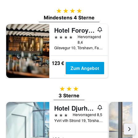
4 Sterne
Mindestens 4 Sterne
Hotel Foroyar, an Ascend Collection Hotel
4 Sterne
Hervorragend
8,4
Gilsvegur 10, Tórshavn, Faroerinseln
123 €
Zum Angebot
3 Sterne
3 Sterne
Hotel Djurhuus
3 Sterne
Hervorragend 8,5
Yviri vith Strond 19, Tórshavn, Faroerinseln