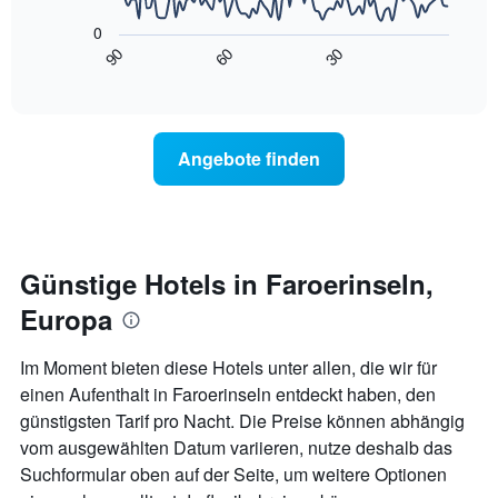
die
folgende
die
0
Diagramm
Wochentage
90
60
30
zeigt,
End
anzeigt.
of
wie
interactive
Das
sich
chart
Diagramm
der
hat
Preis
Angebote finden
1
für
Y-
ein
Achse,
Zimmer
die
ändert,
den
je
durchschnittlichen
näher
Günstige Hotels in Faroerinseln,
Zimmerpreis
das
anzeigt.
Europa
Aufenthaltsdatum
rückt.
Das
Im Moment bieten diese Hotels unter allen, die wir für
Diagramm
einen Aufenthalt in Faroerinseln entdeckt haben, den
hat
günstigsten Tarif pro Nacht. Die Preise können abhängig
1
X-
vom ausgewählten Datum variieren, nutze deshalb das
Achse,
Suchformular oben auf der Seite, um weitere Optionen
die