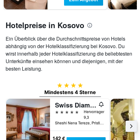
Y-
Achse,
die
den
Hotelpreise in Kosovo
durchschnittlichen
Zimmerpreis
Ein Überblick über die Durchschnittspreise von Hotels
anzeigt
abhängig von der Hotelklassifizierung bei Kosovo. Du
wirst innerhalb jeder Hotelklassifizierung die beliebtesten
Unterkünfte einsehen können und diejenigen, mit der
besten Leistung.
4 Sterne
Mindestens 4 Sterne
Swiss Diamond Hotel Prishtina
5 Sterne
Hervorragend
9,3
Sheshi Nena Tereze, Pristina, Kosovo
142 €