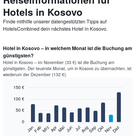
Hotels in Kosovo
Finde mithilfe unserer datengestützten Tipps auf
HotelsCombined dein nächstes Hotel in Kosovo.
Hotel in Kosovo – in welchem Monat ist die Buchung am
günstigsten?
Hotel in Kosovo – im November (33 €) ist die Buchung am
günstigsten. Der teuerste Monat, um in Kosovo zu übernachten, ist
wiederum der Dezember (132 €).
150 €
Bar
Chart
100 €
graphic.
chart
with
12
50 €
bars.
0
Das
Jan
Feb
Mrz
Apr
Mai
Jun
Jul
Aug
Sep
Okt
Nov
Dez
folgende
End
of