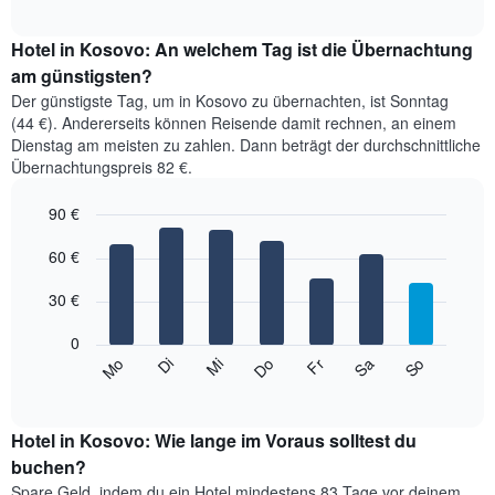
Diagramm
interactive
zeigt
chart
den
Hotel in Kosovo: An welchem Tag ist die Übernachtung
durchschnittlichen
am günstigsten?
Zimmerpreis
Der günstigste Tag, um in Kosovo zu übernachten, ist Sonntag
im
(44 €). Andererseits können Reisende damit rechnen, an einem
jeweiligen
Dienstag am meisten zu zahlen. Dann beträgt der durchschnittliche
Monat
Übernachtungspreis 82 €.
an.
Das
90 €
Diagramm
hat
Bar
Chart
1
graphic.
60 €
chart
with
X-
7
Achse,
30 €
bars.
die
die
0
Das
Monate
So
Do
Mo
Fr
Di
Sa
Mi
folgende
End
anzeigt.
of
Diagramm
Das
interactive
zeigt
chart
Diagramm
den
Hotel in Kosovo: Wie lange im Voraus solltest du
hat
durchschnittlichen
buchen?
1
Preis
Y-
Spare Geld, indem du ein Hotel mindestens 83 Tage vor deinem