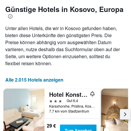
je
durchschnittlichen
näher
Günstige Hotels in Kosovo, Europa
Zimmerpreis
das
anzeigt.
Aufenthaltsdatum
rückt.
Unter allen Hotels, die wir in Kosovo gefunden haben,
Das
Diagramm
bieten diese Unterkünfte den günstigsten Preis. Die
hat
Preise können abhängig vom ausgewählten Datum
1
variieren, nutze deshalb das Suchformular oben auf der
X-
Seite, um weitere Optionen einzusehen, solltest du
Achse,
die
flexibel reisen können.
die
Anzahl
der
Alle 2.015 Hotels anzeigen
Tage
vor
Hotel Konstantin
dem
Aufenthalt
3 Sterne
Gut 6,4
anzeigt
Karaxhorxhe, Pristina, Kosovo
7,7 km vom Stadtzentrum
Das
Diagramm
hat
29 €
1
Zum Angebot