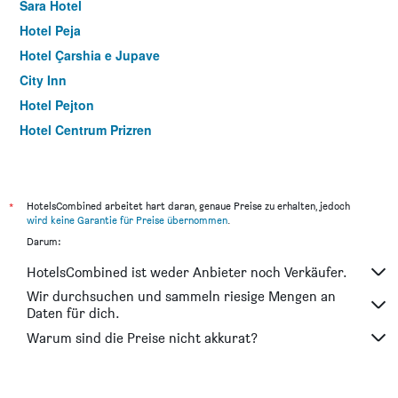
Sara Hotel
Hotel Peja
Hotel Çarshia e Jupave
City Inn
Hotel Pejton
Hotel Centrum Prizren
Hotel Theranda
The White Tree
Hotel Kacinari
*
HotelsCombined arbeitet hart daran, genaue Preise zu erhalten, jedoch
wird keine Garantie für Preise übernommen
.
ParkHotel by Vali Ranch Resort
Darum:
Hotel Millenium2
HotelsCombined ist weder Anbieter noch Verkäufer.
Urban Boutique Hotel
Wir durchsuchen und sammeln riesige Mengen an
Saray Hotel
Daten für dich.
Venus Hotel Pristina
Warum sind die Preise nicht akkurat?
City Hotel
Hotel Camp Karagaq