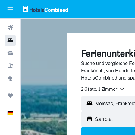
Flüge
Hotels
Ferienunterk
Mietwagen
Suche und vergleiche Fer
Pauschalreisen
Frankreich, von Hundert
HotelsCombined und spa
Explore
2 Gäste, 1 Zimmer
Trips
Deutsch
Sa 15.8.