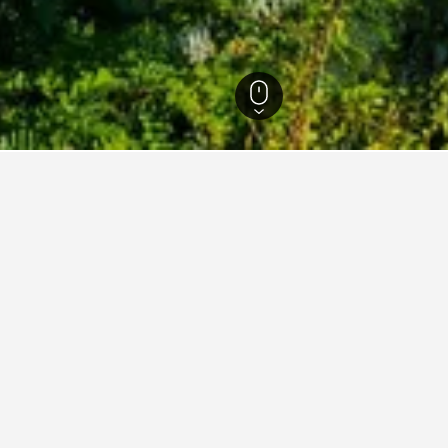
es
33.086
Moissac
76
Moissac
38
nen zu Ferienunterkünften in
zten Tipps auf HotelsCombined deine nächste Ferienunterkunft 
An welchem Tag ist es am günstigsten, in einer Ferienunt
in Moissac zu übernachten?
Der günstigste Tag, um in Moissac zu übernachten, ist Mittwoch (46 
Andererseits können Reisende damit rechnen, an einem Montag am
zu zahlen. Dann beträgt der durchschnittliche Übernachtungspreis 1