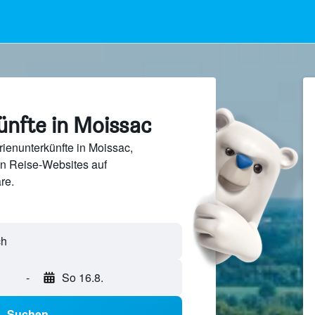
ünfte in Moissac
ienunterkünfte in Moissac,
en Reise-Websites auf
re.
-
So 16.8.
Suchen