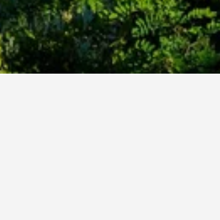
 Moissac
in Moissac.
erkunft
€).
 meisten
27 €.