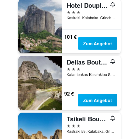
Hotel Doupiani House
3 Sterne
Kastraki, Kalabaka, Griechenland
101 €
Zum Angebot
Dellas Boutique Hotel
3 Sterne
Kalambakas-Kastrakiou Street, Kalabaka, Griechenland
92 €
Zum Angebot
Tsikeli Boutique Hotel Meteora - Adults Friendly
3 Sterne
Kastraki 59, Kalabaka, Griechenland