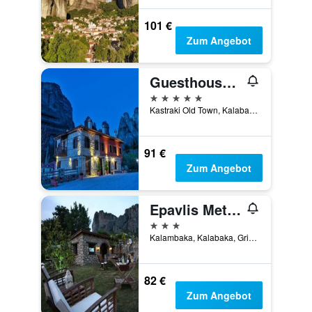
101 €
Zum Angebot
Guesthouse Sotiriou
5 Sterne
Kastraki Old Town, Kalabaka, Griechenland
91 €
Zum Angebot
Epavlis Meteora Suites Hotel
3 Sterne
Kalambaka, Kalabaka, Griechenland
82 €
Zum Angebot