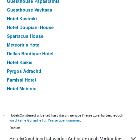
Guesthouse Papastathis
Guesthouse Vavitsas
Hotel Kastraki
Hotel Doupiani House
Spartacus House
Meteoritis Hotel
Dellas Boutique Hotel
Hotel Kaikis
Pyrgos Adrachti
Famissi Hotel
Hotel Meteora
Monastiri Guesthouse
Elena Guesthouse
Zozas Rooms
*
HotelsCombined arbeitet hart daran, genaue Preise zu erhalten, jedoch
wird keine Garantie für Preise übernommen
.
Guesthouse Lithos
Darum:
HotelsCombined ist weder Anbieter noch Verkäufer.