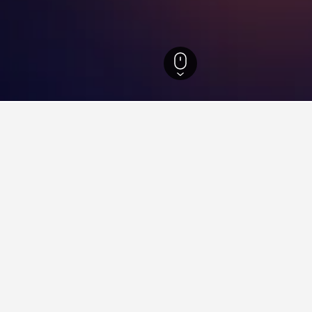
chenland
3.223
Thessalien
5.929
Chorto
46
 in Chorto, Griechenland
es Budget verfügen, dann sind zu den ausgewählten Daten dies d
ft und bei der Abreise Spielraum haben, nutze das Suchformula