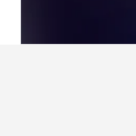
Start
Griechenland
143.951
Mittelgrie
Günstige Hotels
Solltest du nur über ein begrenzt
Chorto. Solltest du bei der Ankun
und zu vergleichen.
Alle 46 Hotels anzeigen