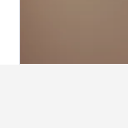
Start
Schweden
23.051
Halland
1.321
Weitere Unterkü
Alle 67 Unterkünfte anzeigen