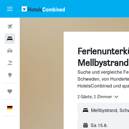
Flüge
Hotels
Ferienunterkü
Mietwagen
Mellbystrand
Pauschalreisen
Suche und vergleiche Fer
Explore
Schweden, von Hunderte
HotelsCombined und spa
Trips
2 Gäste, 1 Zimmer
Deutsch
Sa 15.8.