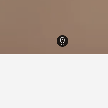
Mellbystrand
67
Mellbystrand
62
nfte in Mellbystrand