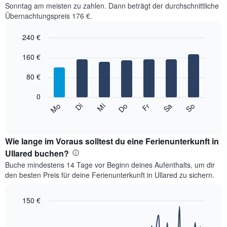
Sonntag am meisten zu zahlen. Dann beträgt der durchschnittliche
Übernachtungspreis 176 €.
240 €
Bar
Chart
graphic.
160 €
chart
with
7
80 €
bars.
0
Das
Mi
Do
Fr
Sa
So
Mo
Di
folgende
End
of
Diagramm
interactive
zeigt
chart
den
Wie lange im Voraus solltest du eine Ferienunterkunft in
durchschnittlichen
Ullared buchen?
Preis
Buche mindestens 14 Tage vor Beginn deines Aufenthalts, um dir
eines
den besten Preis für deine Ferienunterkunft in Ullared zu sichern.
Zimmers
für
den
150 €
jeweiligen
Line
Chart
Wochentag.
graphic.
chart
Das