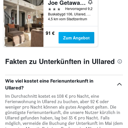
hat
Joe Getaway - Stugby Ullared
1
3 Sterne
Hervorragend 9,2
X-
Buskabygd 106, Ullared, Halland, Schweden
Achse,
4,5 km vom Stadtzentrum
die
die
91 €
Anzahl
Zum Angebot
der
Tage
vor
dem
Fakten zu Unterkünften in Ullared
Aufenthalt
anzeigt
Das
Diagramm
Wie viel kostet eine Ferienunterkunft in
hat
1
Ullared?
Y-
Im Durchschnitt kostet es 108 € pro Nacht, eine
Achse,
Ferienwohnung in Ullared zu buchen, aber 92 € oder
die
weniger pro Nacht können als gutes Angebot gelten. Die
den
günstigste Ferienunterkunft, die unsere Nutzer kürzlich in
durchschnittlichen
Ullared gefunden haben, lag bei 35 € pro Nacht. Falls
Zimmerpreis
möglich, vermeide die Buchung der Unterkunft im Mai (dem
anzeigt