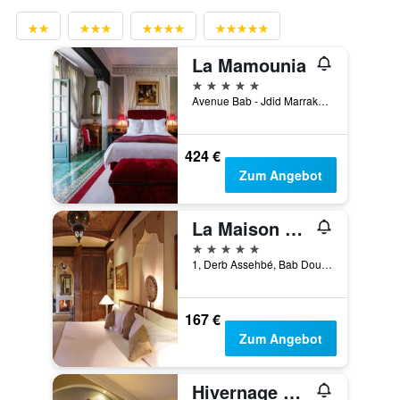
La Mamounia
5 Sterne
Avenue Bab - Jdid Marrakech 40 040 MA, Marrakesch, Marokko
424 €
Zum Angebot
La Maison Arabe Hotel, Spa & Cooking Workshops
5 Sterne
1, Derb Assehbé, Bab Doukkala, Marrakesch, Marokko
167 €
Zum Angebot
Hivernage Hotel & Spa