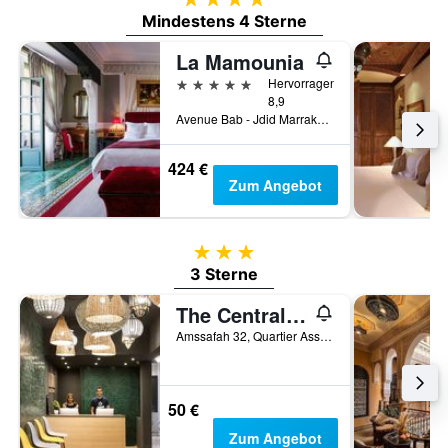
Mindestens 4 Sterne
La Mamounia
5 Sterne
Hervorragend
8,9
Avenue Bab - Jdid Marrakech 40 040 MA, Marrakesch, Marokko
424 €
Zum Angebot
3 Sterne
3 Sterne
The Central House Marrakech Medina - Hostel
Amssafah 32, Quartier Assouel, Marrakesch, Marokko
50 €
Zum Angebot