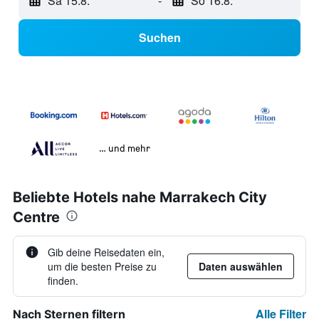
Sa 15.8.
-
So 16.8.
Suchen
… und mehr
Beliebte Hotels nahe Marrakech City
Centre
Gib deine Reisedaten ein,
um die besten Preise zu
Daten auswählen
finden.
Alle Filter
Nach Sternen filtern