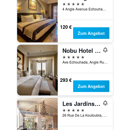
5 Sterne
4 Angle Avenue Echouhada, Marrakesch, Marokko
120 €
Zum Angebot
Nobu Hotel Marrakech
5 Sterne
Ave Echouhada, Angle Rue Des Temples, Marrakesch, Marokko
293 €
Zum Angebot
Les Jardins de la Koutoubia
5 Sterne
26 Rue De La Koutoubia, Marrakesch, Marokko