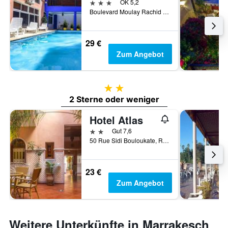
3 Sterne
OK 5,2
Boulevard Moulay Rachid 9, Marrakesch, Marokko
29 €
Zum Angebot
2 Sterne
2 Sterne oder weniger
Hotel Atlas
2 Sterne
Gut 7,6
50 Rue Sidi Bouloukate, Riad Zitoun Lakdim, Marrakesch, Marokko
23 €
Zum Angebot
Weitere Unterkünfte in Marrakesch