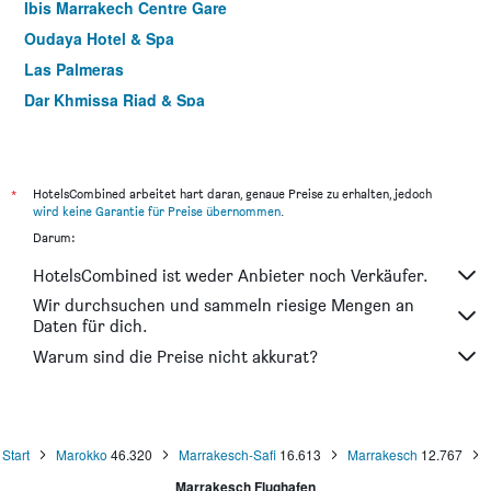
Ibis Marrakech Centre Gare
Oudaya Hotel & Spa
Las Palmeras
Dar Khmissa Riad & Spa
Hotel Toulousain
Riad Le Perroquet Bleu
Riad Kenzo
*
HotelsCombined arbeitet hart daran, genaue Preise zu erhalten, jedoch
wird keine Garantie für Preise übernommen
.
Hotel Al Kabir
Darum:
Hotel Palais Al bahja
HotelsCombined ist weder Anbieter noch Verkäufer.
Faouzi Hôtel
Wir durchsuchen und sammeln riesige Mengen an
The Central House Marrakech Medina - Hostel
Daten für dich.
Riad Hotel Marraplace
Warum sind die Preise nicht akkurat?
Hotel Le Caspien
Start
Marokko
46.320
Marrakesch-Safi
16.613
Marrakesch
12.767
Marrakesch Flughafen