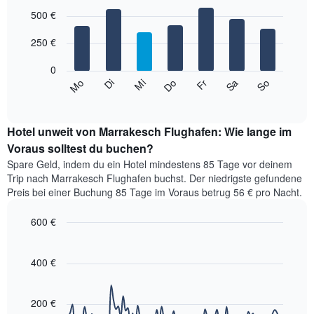
hat
Bar
Chart
1
graphic.
500 €
chart
with
X-
7
Achse,
250 €
bars.
die
die
0
Das
Monate
Mi
Do
Fr
Sa
So
Mo
Di
folgende
End
anzeigt.
of
Diagramm
Das
interactive
zeigt
chart
Diagramm
den
Hotel unweit von Marrakesch Flughafen: Wie lange im
hat
durchschnittlichen
Voraus solltest du buchen?
1
Preis
Y-
Spare Geld, indem du ein Hotel mindestens 85 Tage vor deinem
eines
Achse,
Trip nach Marrakesch Flughafen buchst. Der niedrigste gefundene
Zimmers
die
Preis bei einer Buchung 85 Tage im Voraus betrug 56 € pro Nacht.
für
den
den
durchschnittlichen
600 €
jeweiligen
Zimmerpreis
Wochentag.
Line
Chart
anzeigt.
graphic.
Das
chart
with
400 €
Diagramm
90
hat
data
1
points.
X-
200 €