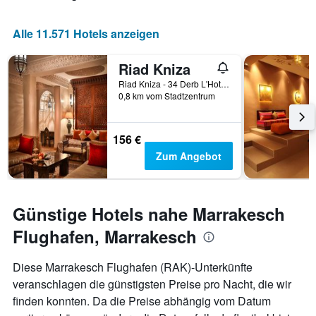
die
Anzahl
Alle 11.571 Hotels anzeigen
der
Tage
Riad Kniza
vor
dem
Riad Kniza - 34 Derb L'Hotel, Marrakesch, Marokko
Aufenthalt
0,8 km vom Stadtzentrum
anzeigt
Das
Diagramm
156 €
hat
Zum Angebot
1
Y-
Achse,
die
Günstige Hotels nahe Marrakesch
den
durchschnittlichen
Flughafen, Marrakesch
Zimmerpreis
anzeigt
Diese Marrakesch Flughafen (RAK)-Unterkünfte
veranschlagen die günstigsten Preise pro Nacht, die wir
finden konnten. Da die Preise abhängig vom Datum