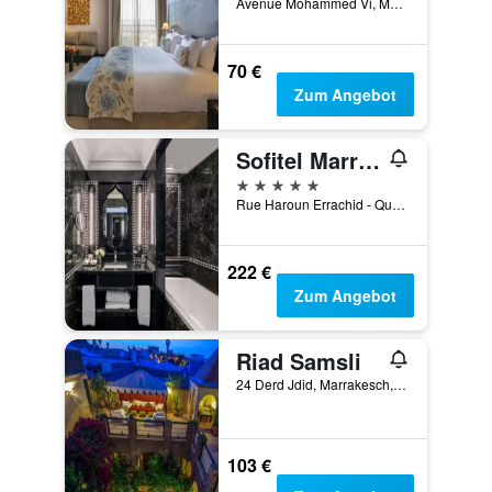
Avenue Mohammed Vi, Marrakesch, Marokko
70 €
Zum Angebot
Sofitel Marrakech Lounge & Spa
5 Sterne
Rue Haroun Errachid - Quartier Hivernage, Marrakesch, Marokko
222 €
Zum Angebot
Riad Samsli
24 Derd Jdid, Marrakesch, Marokko
103 €