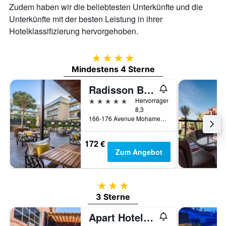
Zudem haben wir die beliebtesten Unterkünfte und die
Unterkünfte mit der besten Leistung in ihrer
Hotelklassifizierung hervorgehoben.
4 Sterne
Mindestens 4 Sterne
Radisson Blu Hotel, Marrakech Carre Eden
5 Sterne
Hervorragend
8,3
166-176 Avenue Mohamed V, Marrakesch, Marokko
172 €
Zum Angebot
3 Sterne
3 Sterne
Apart Hotel Larbi