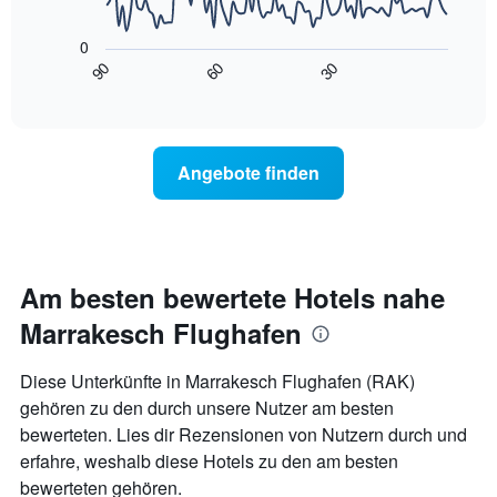
Achse,
Das
die
folgende
die
0
Diagramm
Wochentage
90
60
30
zeigt,
End
anzeigt.
of
wie
interactive
Das
sich
chart
Diagramm
der
hat
Preis
Angebote finden
1
für
Y-
ein
Achse,
Zimmer
die
ändert,
den
je
durchschnittlichen
näher
Am besten bewertete Hotels nahe
Zimmerpreis
das
anzeigt.
Marrakesch Flughafen
Aufenthaltsdatum
rückt.
Das
Diese Unterkünfte in Marrakesch Flughafen (RAK)
Diagramm
gehören zu den durch unsere Nutzer am besten
hat
bewerteten. Lies dir Rezensionen von Nutzern durch und
1
X-
erfahre, weshalb diese Hotels zu den am besten
Achse,
bewerteten gehören.
die