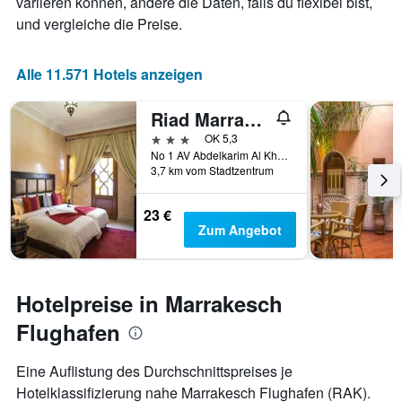
variieren können, ändere die Daten, falls du flexibel bist,
und vergleiche die Preise.
Alle 11.571 Hotels anzeigen
Riad Marrakech House
3 Sterne
OK 5,3
No 1 AV Abdelkarim Al Khattabi Lot, Marrakesch, Marokko
3,7 km vom Stadtzentrum
23 €
Zum Angebot
Hotelpreise in Marrakesch
Flughafen
Eine Auflistung des Durchschnittspreises je
Hotelklassifizierung nahe Marrakesch Flughafen (RAK).