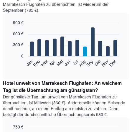
Marrakesch Flughafen zu übernachten, ist wiederum der
September (785 €).
900 €
Bar
Chart
600 €
graphic.
chart
with
12
300 €
bars.
0
Das
Jan
Feb
Mrz
Apr
Mai
Jun
Jul
Aug
Sep
Okt
Nov
Dez
folgende
End
of
Diagramm
interactive
zeigt
chart
den
Hotel unweit von Marrakesch Flughafen: An welchem
durchschnittlichen
Tag ist die Übernachtung am günstigsten?
Zimmerpreis
Der günstigste Tag, um unweit von Marrakesch Flughafen zu
im
übernachten, ist Mittwoch (360 €). Andererseits können Reisende
jeweiligen
damit rechnen, an einem Freitag am meisten zu zahlen. Dann
Monat
beträgt der durchschnittliche Übernachtungspreis 580 €.
an.
Das
750 €
Diagramm