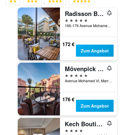
Radisson Blu Hotel, Marrakech Carre Eden
5 Sterne
166-176 Avenue Mohamed V, Marrakesch, Marokko
172 €
Zum Angebot
Mövenpick Marrakech
5 Sterne
Avenue Mohamed VI, Marrakesch, Marokko
176 €
Zum Angebot
Kech Boutique Hotel & Spa
4 Sterne