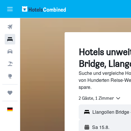
Flüge
Hotels
Hotels unweit
Mietwagen
Bridge, Llang
Pauschalreisen
Suche und vergleiche Hot
Explore
von Hunderten Reise-We
spare.
Trips
2 Gäste, 1 Zimmer
Deutsch
Sa 15.8.