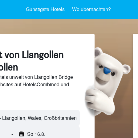
Günstigste Hotels
Wo übernachten?
 von Llangollen
ollen
els unweit von Llangollen Bridge
bsites auf HotelsCombined und
-
So 16.8.