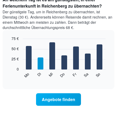
Ferienunterkunft in Reichenberg zu übernachten?
Der günstigste Tag, um in Reichenberg zu übernachten, ist
Dienstag (30 €). Andererseits können Reisende damit rechnen, an
einem Mittwoch am meisten zu zahlen. Dann beträgt der
durchschnittliche Übernachtungspreis 68 €.
75 €
Bar
Chart
graphic.
50 €
chart
with
7
25 €
bars.
0
Das
So
Do
Mo
Fr
Di
Sa
Mi
folgende
End
of
Diagramm
interactive
zeigt
chart
den
durchschnittlichen
Angebote finden
Preis
eines
Zimmers
für