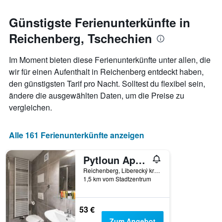
den
jeweiligen
Günstigste Ferienunterkünfte in
Wochentag.
Reichenberg, Tschechien
Das
Diagramm
hat
Im Moment bieten diese Ferienunterkünfte unter allen, die
1
wir für einen Aufenthalt in Reichenberg entdeckt haben,
X-
den günstigsten Tarif pro Nacht. Solltest du flexibel sein,
Achse,
die
ändere die ausgewählten Daten, um die Preise zu
die
vergleichen.
Wochentage
anzeigt.
Das
Alle 161 Ferienunterkünfte anzeigen
Diagramm
hat
Pytloun Apartments Liberec
1
Y-
Reichenberg, Liberecký kraj, Tschechien
Achse,
1,5 km vom Stadtzentrum
die
den
durchschnittlichen
53 €
Zimmerpreis
Zum Angebot