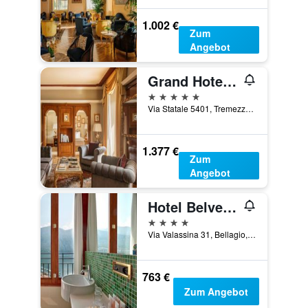
1.002 €
Zum
Angebot
Grand Hotel Tremezzo
5 Sterne
Via Statale 5401, Tremezzo, Como, Italien
1.377 €
Zum
Angebot
Hotel Belvedere Bellagio
4 Sterne
Via Valassina 31, Bellagio, Como, Italien
763 €
Zum Angebot