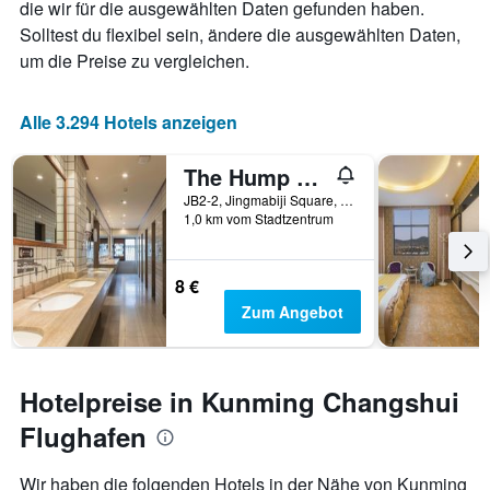
die wir für die ausgewählten Daten gefunden haben.
1
X-
Solltest du flexibel sein, ändere die ausgewählten Daten,
Achse,
um die Preise zu vergleichen.
die
die
Anzahl
Alle 3.294 Hotels anzeigen
der
Tage
The Hump Hostel
vor
dem
JB2-2, Jingmabiji Square, Jingbi Road, Kunming, China
Aufenthalt
1,0 km vom Stadtzentrum
anzeigt
Das
Diagramm
8 €
hat
Zum Angebot
1
Y-
Achse,
die
Hotelpreise in Kunming Changshui
den
durchschnittlichen
Flughafen
Zimmerpreis
anzeigt
Wir haben die folgenden Hotels in der Nähe von Kunming