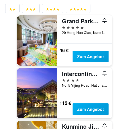
Grand Park Kunming
5 Sterne
20 Hong Hua Qiao, Kunming, China
46 €
Zum Angebot
Intercontinental Hotels Kunming By IHG
4 Sterne
No. 5 Yijing Road, National Tourism, Kunming, China
112 €
Zum Angebot
Kunming Jin Jiang Hotel