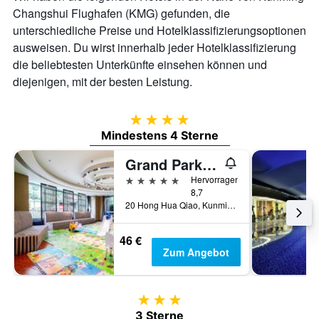
Changshui Flughafen (KMG) gefunden, die
unterschiedliche Preise und Hotelklassifizierungsoptionen
ausweisen. Du wirst innerhalb jeder Hotelklassifizierung
die beliebtesten Unterkünfte einsehen können und
diejenigen, mit der besten Leistung.
4 Sterne
Mindestens 4 Sterne
Grand Park Kunming
5 Sterne
Hervorragend
8,7
20 Hong Hua Qiao, Kunming, China
46 €
Zum Angebot
3 Sterne
3 Sterne