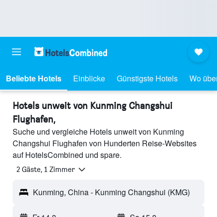
Beliebte Hotels
Einblicke
Günstigste Hotels
Wo übe
Hotels unweit von Kunming Changshui
Flughafen,
Suche und vergleiche Hotels unweit von Kunming
Changshui Flughafen von Hunderten Reise-Websites
auf HotelsCombined und spare.
2 Gäste, 1 Zimmer
Kunming, China - Kunming Changshui (KMG)