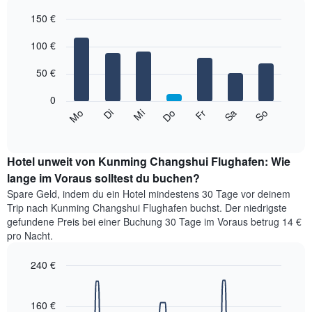
Das
150 €
Diagramm
hat
Bar
Chart
1
graphic.
100 €
chart
with
X-
7
Achse,
50 €
bars.
die
die
0
Das
Monate
Mi
Do
Fr
Sa
So
Mo
Di
folgende
End
anzeigt.
of
Diagramm
Das
interactive
zeigt
chart
Diagramm
den
Hotel unweit von Kunming Changshui Flughafen: Wie
hat
durchschnittlichen
lange im Voraus solltest du buchen?
1
Preis
Y-
Spare Geld, indem du ein Hotel mindestens 30 Tage vor deinem
eines
Achse,
Trip nach Kunming Changshui Flughafen buchst. Der niedrigste
Zimmers
die
gefundene Preis bei einer Buchung 30 Tage im Voraus betrug 14 €
für
den
pro Nacht.
den
durchschnittlichen
jeweiligen
Zimmerpreis
240 €
Wochentag.
anzeigt.
Das
Line
Chart
Diagramm
graphic.
chart
with
hat
160 €