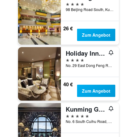
4 Sterne
98 Beijing Road South, Kunming, China
26 €
Zum Angebot
Holiday Inn Kunming City Centre By IHG
4 Sterne
No. 29 East Dong Feng Road, Kunming, China
40 €
Zum Angebot
Kunming Green Lake Hotel
5 Sterne
No. 6 South Cuihu Road, Kunming, China