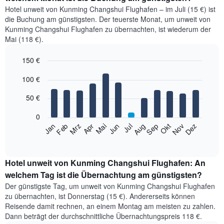
Hotel unweit von Kunming Changshui Flughafen – im Juli (15 €) ist
die Buchung am günstigsten. Der teuerste Monat, um unweit von
Kunming Changshui Flughafen zu übernachten, ist wiederum der
Mai (118 €).
150 €
Bar
Chart
100 €
graphic.
chart
with
12
50 €
bars.
0
Das
Jan
Feb
Mrz
Apr
Mai
Jun
Jul
Aug
Sep
Okt
Nov
Dez
folgende
End
of
Diagramm
interactive
zeigt
chart
den
Hotel unweit von Kunming Changshui Flughafen: An
durchschnittlichen
welchem Tag ist die Übernachtung am günstigsten?
Zimmerpreis
Der günstigste Tag, um unweit von Kunming Changshui Flughafen
im
zu übernachten, ist Donnerstag (15 €). Andererseits können
jeweiligen
Reisende damit rechnen, an einem Montag am meisten zu zahlen.
Monat
Dann beträgt der durchschnittliche Übernachtungspreis 118 €.
an.