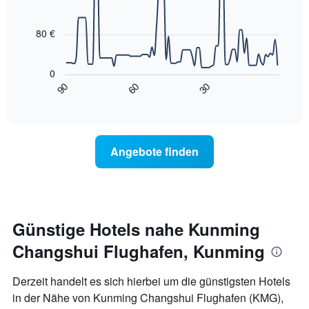
90
1
data
X-
points.
Achse,
80 €
die
Das
die
folgende
Wochentage
0
Diagramm
anzeigt.
90
60
30
zeigt,
End
Das
of
wie
interactive
Diagramm
sich
chart
hat
der
1
Preis
Y-
Angebote finden
für
Achse,
ein
die
Zimmer
den
ändert,
durchschnittlichen
je
Zimmerpreis
näher
Günstige Hotels nahe Kunming
anzeigt.
das
Changshui Flughafen, Kunming
Aufenthaltsdatum
rückt.
Das
Derzeit handelt es sich hierbei um die günstigsten Hotels
Diagramm
in der Nähe von Kunming Changshui Flughafen (KMG),
hat