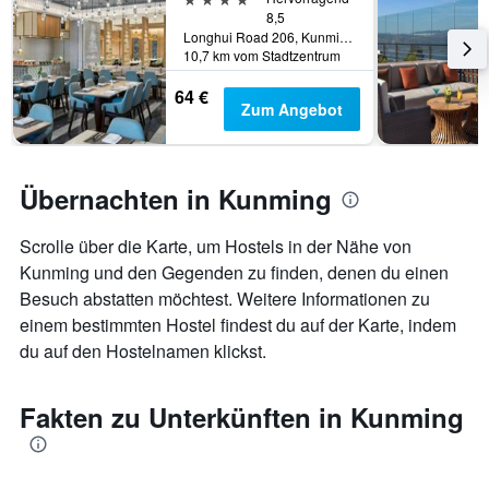
die
8,5
die
Longhui Road 206, Kunming, China
Wochentage
10,7 km vom Stadtzentrum
anzeigt.
Das
64 €
Zum Angebot
Diagramm
hat
1
Y-
Übernachten in Kunming
Achse,
die
den
Scrolle über die Karte, um Hostels in der Nähe von
durchschnittlichen
Kunming und den Gegenden zu finden, denen du einen
Zimmerpreis
Besuch abstatten möchtest. Weitere Informationen zu
anzeigt.
einem bestimmten Hostel findest du auf der Karte, indem
du auf den Hostelnamen klickst.
Fakten zu Unterkünften in Kunming