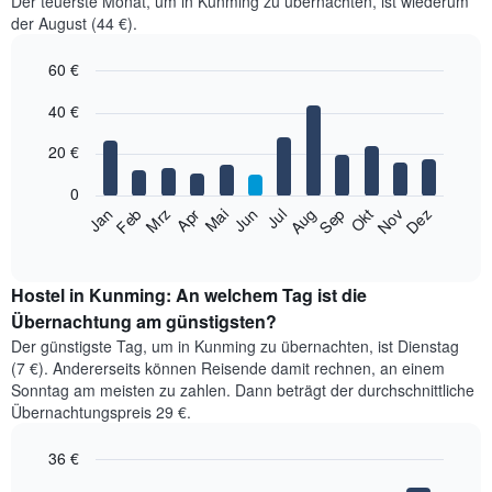
Der teuerste Monat, um in Kunming zu übernachten, ist wiederum
der August (44 €).
60 €
Bar
Chart
40 €
graphic.
chart
with
12
20 €
bars.
0
Das
Feb
Mai
Aug
Nov
Jan
Apr
Jul
Okt
Mrz
Jun
Sep
Dez
folgende
End
of
Diagramm
interactive
zeigt
chart
den
Hostel in Kunming: An welchem Tag ist die
durchschnittlichen
Übernachtung am günstigsten?
Zimmerpreis
Der günstigste Tag, um in Kunming zu übernachten, ist Dienstag
im
(7 €). Andererseits können Reisende damit rechnen, an einem
jeweiligen
Sonntag am meisten zu zahlen. Dann beträgt der durchschnittliche
Monat
Übernachtungspreis 29 €.
an.
Das
36 €
Diagramm
hat
Bar
Chart