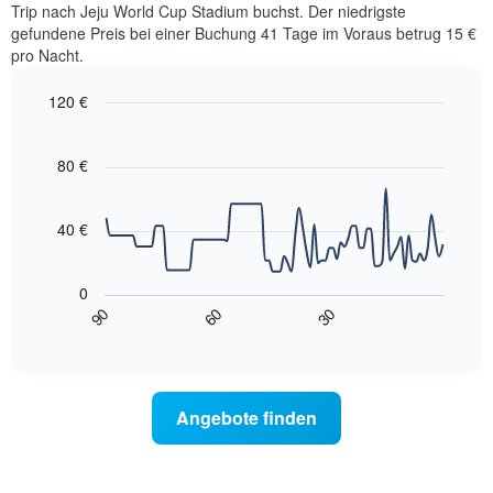
Trip nach Jeju World Cup Stadium buchst. Der niedrigste
Zimmers
gefundene Preis bei einer Buchung 41 Tage im Voraus betrug 15 €
für
pro Nacht.
den
jeweiligen
120 €
Wochentag.
Das
Line
Chart
Diagramm
graphic.
chart
with
hat
80 €
90
1
data
X-
points.
Achse,
40 €
die
Das
die
folgende
Wochentage
0
Diagramm
anzeigt.
90
60
30
zeigt,
End
Das
of
wie
interactive
Diagramm
sich
chart
hat
der
1
Preis
Y-
Angebote finden
für
Achse,
ein
die
Zimmer
den
ändert,