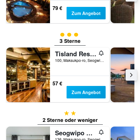
79 €
Zum Angebot
Bewertungskategorie 3
3 Sterne
Tisland Resort
100, Maksukpo-ro, Seogwipo, Südkorea
57 €
Zum Angebot
2 Sterne
2 Sterne oder weniger
Seogwipo Euro House Pension
136, Maksukpo-ro, Seogwipo, Südkorea