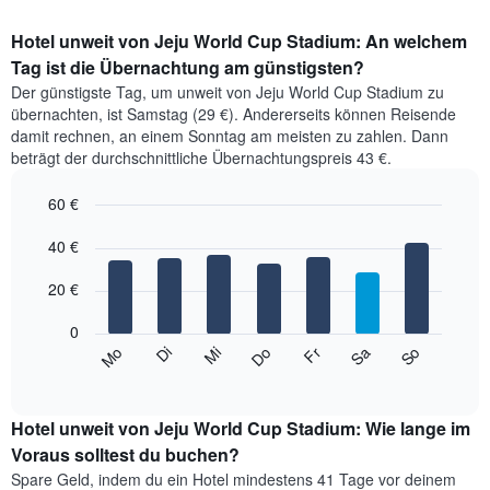
Hotel unweit von Jeju World Cup Stadium: An welchem
Tag ist die Übernachtung am günstigsten?
Der günstigste Tag, um unweit von Jeju World Cup Stadium zu
übernachten, ist Samstag (29 €). Andererseits können Reisende
damit rechnen, an einem Sonntag am meisten zu zahlen. Dann
beträgt der durchschnittliche Übernachtungspreis 43 €.
60 €
Bar
Chart
graphic.
40 €
chart
with
7
20 €
bars.
0
Das
So
Do
Mo
Fr
Di
Sa
Mi
folgende
End
of
Diagramm
interactive
zeigt
chart
den
Hotel unweit von Jeju World Cup Stadium: Wie lange im
durchschnittlichen
Voraus solltest du buchen?
Preis
Spare Geld, indem du ein Hotel mindestens 41 Tage vor deinem
eines