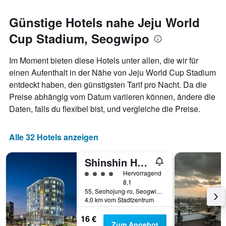
durchschnittlichen
je
Zimmerpreis
näher
Günstige Hotels nahe Jeju World
anzeigt.
das
Cup Stadium, Seogwipo
Aufenthaltsdatum
rückt.
Das
Im Moment bieten diese Hotels unter allen, die wir für
Diagramm
einen Aufenthalt in der Nähe von Jeju World Cup Stadium
hat
entdeckt haben, den günstigsten Tarif pro Nacht. Da die
1
X-
Preise abhängig vom Datum variieren können, ändere die
Achse,
Daten, falls du flexibel bist, und vergleiche die Preise.
die
die
Anzahl
Alle 32 Hotels anzeigen
der
Tage
Shinshin Hotel Jeju World Cup
vor
dem
Bewertungskategorie 4
Hervorragend
Aufenthalt
8,1
anzeigt
55, Seohojung-ro, Seogwipo, Südkorea
Das
4,0 km vom Stadtzentrum
Diagramm
16 €
hat
Zum Angebot