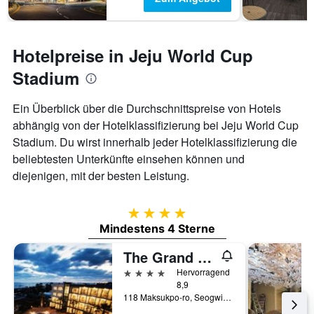
1
Y-
Achse,
die
Hotelpreise in Jeju World Cup
den
durchschnittlichen
Stadium
Zimmerpreis
anzeigt
Ein Überblick über die Durchschnittspreise von Hotels
abhängig von der Hotelklassifizierung bei Jeju World Cup
Stadium. Du wirst innerhalb jeder Hotelklassifizierung die
beliebtesten Unterkünfte einsehen können und
diejenigen, mit der besten Leistung.
4 Sterne
Mindestens 4 Sterne
The Grand Sumorum
4 Sterne
Hervorragend
8,9
118 Maksukpo-ro, Seogwipo, Südkorea