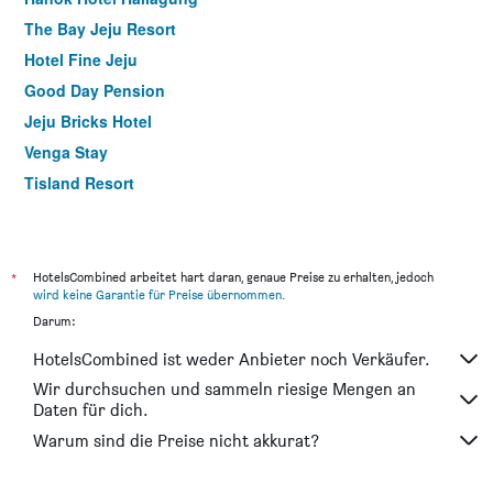
The Bay Jeju Resort
Hotel Fine Jeju
Good Day Pension
Jeju Bricks Hotel
Venga Stay
Tisland Resort
The Four Graces Resort
Marine Port Resort
Minitel Soul
*
HotelsCombined arbeitet hart daran, genaue Preise zu erhalten, jedoch
wird keine Garantie für Preise übernommen
.
Hotel scarboro
Darum:
Ocean Square Resort
HotelsCombined ist weder Anbieter noch Verkäufer.
Seogwipo World Cup Resort
Wir durchsuchen und sammeln riesige Mengen an
Cheonjiyeon Crystal Hotel
Daten für dich.
From H Tea Resort Jeju Seongsan
Warum sind die Preise nicht akkurat?
Jeju Bom Stay