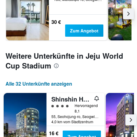
30 €
Zum Angebot
Weitere Unterkünfte in Jeju World
Cup Stadium
Alle 32 Unterkünfte anzeigen
Shinshin Hotel Jeju World Cup
Bewertungskategorie 4
Hervorragend
8,1
55, Seohojung-ro, Seogwipo, Südkorea
4,0 km vom Stadtzentrum
16 €
Zum Angebot