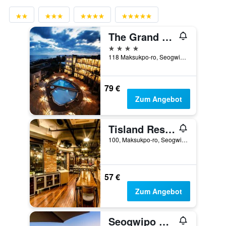
The Grand Sumorum
4 Sterne
118 Maksukpo-ro, Seogwipo, Südkorea
79 €
Zum Angebot
Tisland Resort
100, Maksukpo-ro, Seogwipo, Südkorea
57 €
Zum Angebot
Seogwipo World Cup Resort