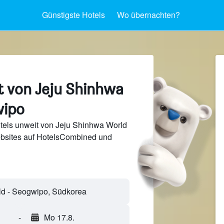
Günstigste Hotels
Wo übernachten?
t von Jeju Shinhwa
wipo
tels unweit von Jeju Shinhwa World
bsites auf HotelsCombined und
-
Mo 17.8.