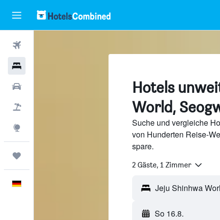
Flüge
Hotels
Hotels unwei
Mietwagen
World, Seog
Pauschalreisen
Suche und vergleiche Ho
Explore
von Hunderten Reise-We
spare.
Trips
2 Gäste, 1 Zimmer
Deutsch
So 16.8.