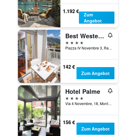
1.192 €
Zum
Angebot
Best Western Plus Tigullio Royal Hotel
4 Sterne
Piazza IV Novembre 3, Rapallo, Genoa, Italien
142 €
Zum Angebot
Hotel Palme
4 Sterne
Via 4 Novembre, 18, Monterosso al Mare, La Spezia, Italien
156 €
Zum Angebot