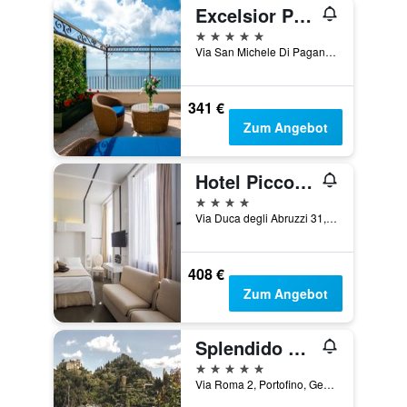
Excelsior Palace Portofino Coast
5 Sterne
Via San Michele Di Pagana 8, Rapallo, Genoa, Italien
341 €
Zum Angebot
Hotel Piccolo Portofino
4 Sterne
Via Duca degli Abruzzi 31, Portofino, Genoa, Italien
408 €
Zum Angebot
Splendido Mare, A Belmond Hotel, Portofino
5 Sterne
Via Roma 2, Portofino, Genoa, Italien