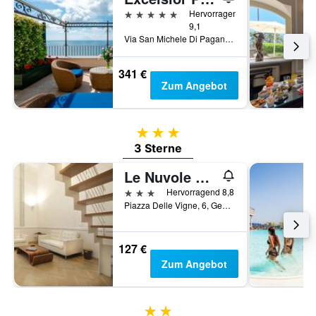
5 Sterne
Hervorragend
9,1
Via San Michele Di Pagana 8, Rapallo, Genoa, Italien
341 €
Zum Angebot
3 Sterne
3 Sterne
Le Nuvole Residenza d'epoca
3 Sterne
Hervorragend 8,8
Piazza Delle Vigne, 6, Genua, Genoa, Italien
127 €
Zum Angebot
2 Sterne