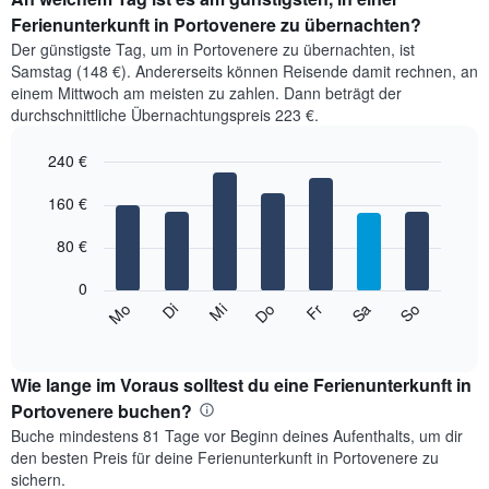
Ferienunterkunft in Portovenere zu übernachten?
Der günstigste Tag, um in Portovenere zu übernachten, ist
Samstag (148 €). Andererseits können Reisende damit rechnen, an
einem Mittwoch am meisten zu zahlen. Dann beträgt der
durchschnittliche Übernachtungspreis 223 €.
240 €
Bar
Chart
graphic.
160 €
chart
with
7
80 €
bars.
0
Das
Mi
Do
Fr
Sa
So
Mo
Di
folgende
End
of
Diagramm
interactive
zeigt
chart
den
Wie lange im Voraus solltest du eine Ferienunterkunft in
durchschnittlichen
Portovenere buchen?
Preis
Buche mindestens 81 Tage vor Beginn deines Aufenthalts, um dir
eines
den besten Preis für deine Ferienunterkunft in Portovenere zu
Zimmers
sichern.
für