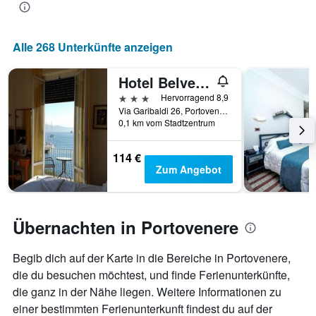
anzeigt.
Aufenthaltsdatum
rückt.
Das
Alle 268 Unterkünfte anzeigen
Diagramm
hat
1
Hotel Belvedere
X-
3 Sterne
Hervorragend 8,9
Achse,
Via Garibaldi 26, Portovenere, La Spezia, Italien
die
0,1 km vom Stadtzentrum
die
Anzahl
114 €
der
Zum Angebot
Tage
vor
dem
Aufenthalt
Übernachten in Portovenere
anzeigt
Das
Diagramm
Begib dich auf der Karte in die Bereiche in Portovenere,
hat
die du besuchen möchtest, und finde Ferienunterkünfte,
1
Y-
die ganz in der Nähe liegen. Weitere Informationen zu
Achse,
einer bestimmten Ferienunterkunft findest du auf der