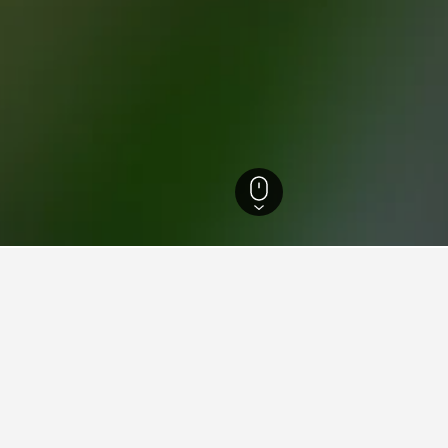
ttemberg
28.271
Hornberg
71
Hornberg
51
nfte in Hornberg