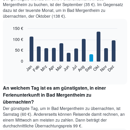
Mergentheim zu buchen, ist der September (35 €). Im Gegensatz
dazu ist der teuerste Monat, um in Bad Mergentheim zu
übernachten, der Oktober (138 €).
150 €
Bar
Chart
100 €
graphic.
chart
with
12
50 €
bars.
0
Das
Jan
Feb
Mrz
Apr
Mai
Jun
Jul
Aug
Sep
Okt
Nov
Dez
folgende
End
of
Diagramm
interactive
zeigt
chart
den
An welchem Tag ist es am günstigsten, in einer
durchschnittlichen
Ferienunterkunft in Bad Mergentheim zu
Zimmerpreis
übernachten?
im
Der günstigste Tag, um in Bad Mergentheim zu übernachten, ist
jeweiligen
Samstag (60 €). Andererseits können Reisende damit rechnen, an
Monat
einem Mittwoch am meisten zu zahlen. Dann beträgt der
an.
Das
durchschnittliche Übernachtungspreis 99 €.