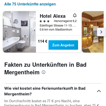
1
Alle 75 Unterkünfte anzeigen
X-
Achse,
Hotel Alexa
die
die
Bewertungskategorie 3
Hervorragend 9,2
Wochentage
Edelfinger Strasse 11-13, Bad Mergentheim, Baden-Württemberg, Deutschland
anzeigt.
0,6 km vom Stadtzentrum
Das
Diagramm
114 €
hat
Zum Angebot
1
Y-
Achse,
die
Fakten zu Unterkünften in Bad
den
durchschnittlichen
Mergentheim
Zimmerpreis
anzeigt.
Wie viel kostet eine Ferienunterkunft in Bad
Mergentheim?
Im Durchschnitt kostet es 77 € pro Nacht, eine
Ferienwohnung in Bad Mergentheim zu buchen, aber 75 €