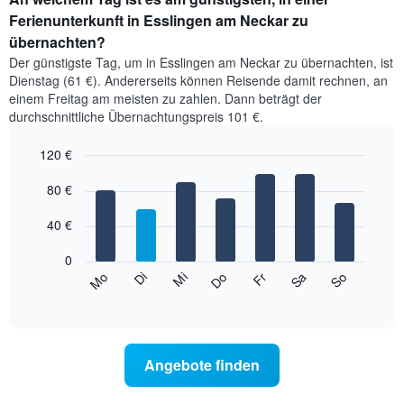
Ferienunterkunft in Esslingen am Neckar zu
übernachten?
Der günstigste Tag, um in Esslingen am Neckar zu übernachten, ist
Dienstag (61 €). Andererseits können Reisende damit rechnen, an
einem Freitag am meisten zu zahlen. Dann beträgt der
durchschnittliche Übernachtungspreis 101 €.
120 €
Bar
Chart
graphic.
80 €
chart
with
7
40 €
bars.
0
Das
Mi
Do
Fr
Sa
So
Mo
Di
folgende
End
of
Diagramm
interactive
zeigt
chart
den
durchschnittlichen
Angebote finden
Preis
eines