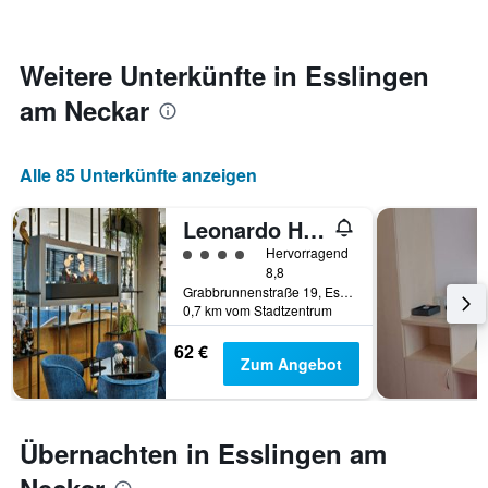
Zimmers
für
den
jeweiligen
Weitere Unterkünfte in Esslingen
Wochentag.
am Neckar
Das
Diagramm
hat
1
Alle 85 Unterkünfte anzeigen
X-
Achse,
Leonardo Hotel Eßlingen
die
die
Bewertungskategorie 4
Hervorragend
Wochentage
8,8
anzeigt.
Grabbrunnenstraße 19, Esslingen am Neckar, Baden-Württemberg, Deutschland
0,7 km vom Stadtzentrum
Das
Diagramm
62 €
hat
Zum Angebot
1
Y-
Achse,
die
Übernachten in Esslingen am
den
durchschnittlichen