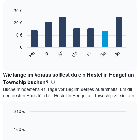
Das
30 €
Diagramm
hat
Bar
Chart
1
graphic.
20 €
chart
with
X-
7
Achse,
10 €
bars.
die
die
0
Das
Monate
So
Do
Mo
Fr
Di
Sa
Mi
folgende
End
anzeigt.
of
Diagramm
Das
interactive
zeigt
chart
Diagramm
den
Wie lange im Voraus solltest du ein Hostel in Hengchun
hat
durchschnittlichen
Township buchen?
1
Preis
Y-
Buche mindestens 41 Tage vor Beginn deines Aufenthalts, um dir
eines
Achse,
den besten Preis für dein Hostel in Hengchun Township zu sichern.
Zimmers
die
für
den
den
240 €
durchschnittlichen
jeweiligen
Zimmerpreis
Line
Chart
Wochentag.
graphic.
anzeigt.
chart
Das
with
160 €
Diagramm
90
data
hat