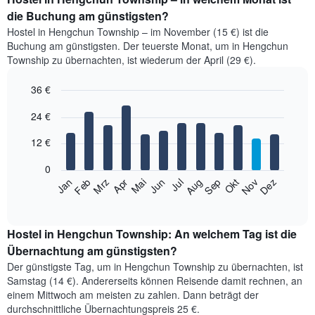
die Buchung am günstigsten?
Hostel in Hengchun Township – im November (15 €) ist die
Buchung am günstigsten. Der teuerste Monat, um in Hengchun
Township zu übernachten, ist wiederum der April (29 €).
36 €
Bar
Chart
24 €
graphic.
chart
with
12
12 €
bars.
0
Das
Feb
Mai
Aug
Nov
Jan
Apr
Jul
Okt
Mrz
Jun
Sep
Dez
folgende
End
of
Diagramm
interactive
zeigt
chart
den
Hostel in Hengchun Township: An welchem Tag ist die
durchschnittlichen
Übernachtung am günstigsten?
Zimmerpreis
Der günstigste Tag, um in Hengchun Township zu übernachten, ist
im
Samstag (14 €). Andererseits können Reisende damit rechnen, an
jeweiligen
einem Mittwoch am meisten zu zahlen. Dann beträgt der
Monat
durchschnittliche Übernachtungspreis 25 €.
an.