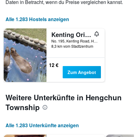
X-
Daten in Betracht, wenn du Preise vergleichen kannst.
Achse,
die
die
Alle 1.283 Hostels anzeigen
Anzahl
der
Kenting Original Hostel
Tage
vor
No. 195, Kenting Road, Hengchun Township, Taiwan
8,3 km vom Stadtzentrum
dem
Aufenthalt
anzeigt
Das
12 €
Diagramm
Zum Angebot
hat
1
Y-
Achse,
Weitere Unterkünfte in Hengchun
die
den
Township
durchschnittlichen
Zimmerpreis
anzeigt
Alle 1.283 Unterkünfte anzeigen