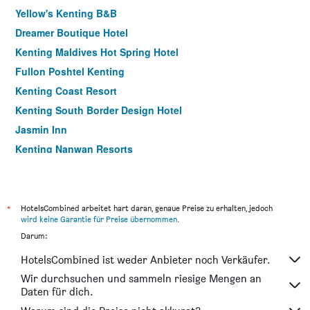
Yellow's Kenting B&B
Dreamer Boutique Hotel
Kenting Maldives Hot Spring Hotel
Fullon Poshtel Kenting
Kenting Coast Resort
Kenting South Border Design Hotel
Jasmin Inn
Kenting Nanwan Resorts
Seashell Bay Guest House
The Riverside Hotel Hengchun
Lainn Nanwan
*
HotelsCombined arbeitet hart daran, genaue Preise zu erhalten, jedoch
wird keine Garantie für Preise übernommen
.
Howard Kenting Wonder House
Darum:
Water Front Hotel
HotelsCombined ist weder Anbieter noch Verkäufer.
Just Hi Seaview B&B
Wir durchsuchen und sammeln riesige Mengen an
Green Beauty Homestay
Daten für dich.
Kenting Maya-House B&B