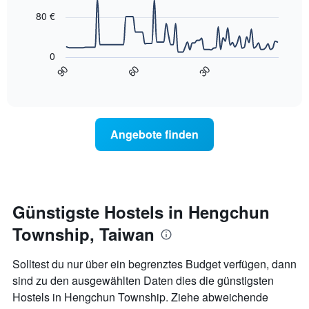
points.
1
80 €
X-
Das
Achse,
folgende
die
0
Diagramm
die
90
60
30
zeigt,
End
Wochentage
of
wie
anzeigt.
interactive
sich
chart
Das
der
Diagramm
Preis
hat
Angebote finden
für
1
ein
Y-
Zimmer
Achse,
ändert,
die
je
den
näher
Günstigste Hostels in Hengchun
durchschnittlichen
das
Zimmerpreis
Township, Taiwan
Aufenthaltsdatum
anzeigt.
rückt.
Das
Solltest du nur über ein begrenztes Budget verfügen, dann
Diagramm
sind zu den ausgewählten Daten dies die günstigsten
hat
Hostels in Hengchun Township. Ziehe abweichende
1