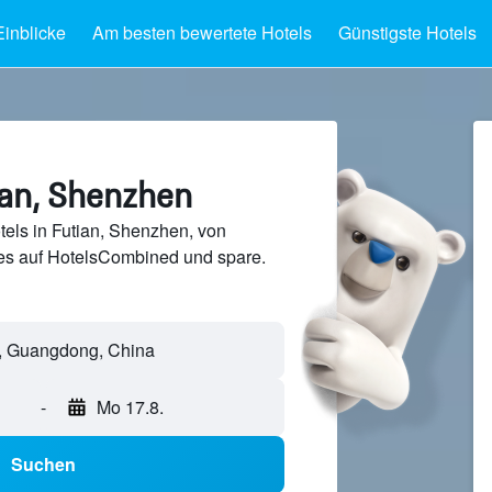
Einblicke
Am besten bewertete Hotels
Günstigste Hotels
ian, Shenzhen
els in Futian, Shenzhen, von
s auf HotelsCombined und spare.
-
Mo 17.8.
Suchen