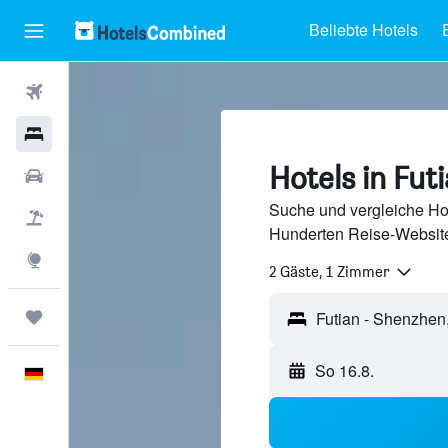
Beliebte Hotels
Flüge
Hotels
Hotels in Fut
Mietwagen
Suche und vergleiche Hot
Pauschalreisen
Hunderten Reise-Website
Explore
2 Gäste, 1 Zimmer
Trips
So 16.8.
Deutsch