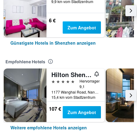
9,9 km vom Stadtzentrum
6 €
Zum Angebot
Günstigste Hotels in Shenzhen anzeigen
Empfohlene Hotels
Hilton Shenzhen Shekou Nanhai
5 Sterne
Hervorragend
9,1
1177 Wanghai Road, Nanshan District, Shenzhen, China
15,4 km vom Stadtzentrum
107 €
Zum Angebot
Weitere empfohlene Hotels anzeigen