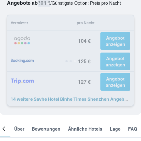
Angebote ab
104 €
/
Günstigste Option: Preis pro Nacht
Vermieter
pro Nacht
Angebot
104 €
anzeigen
Angebot
125 €
anzeigen
Angebot
127 €
anzeigen
14 weitere Savhe Hotel Binhe Times Shenzhen Angebote
mer
Über
Bewertungen
Ähnliche Hotels
Lage
FAQ