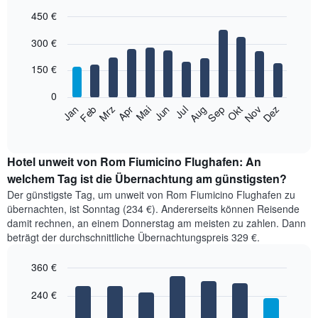
letzten
450 €
3
Tage,
Bar
Chart
300 €
aggregiert
graphic.
chart
with
nach
12
150 €
Sternebewertung.
bars.
Das
0
Diagramm
Das
Jan
Feb
Mrz
Apr
Mai
Jun
Jul
Aug
Sep
Okt
Nov
Dez
hat
folgende
End
1
of
Diagramm
X-
interactive
zeigt
chart
Achse,
den
Hotel unweit von Rom Fiumicino Flughafen: An
die
durchschnittlichen
welchem Tag ist die Übernachtung am günstigsten?
die
Zimmerpreis
Hotelkategorien
Der günstigste Tag, um unweit von Rom Fiumicino Flughafen zu
im
nach
übernachten, ist Sonntag (234 €). Andererseits können Reisende
jeweiligen
Sternen
damit rechnen, an einem Donnerstag am meisten zu zahlen. Dann
Monat
anzeigt.
beträgt der durchschnittliche Übernachtungspreis 329 €.
an.
Das
Das
Diagramm
360 €
Diagramm
hat
hat
Bar
Chart
1
1
graphic.
240 €
chart
Y-
with
X-
Achse,
7