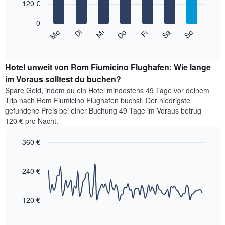
Achse,
120 €
die
bars.
die
den
die
0
Durchschnittspreis
Das
Monate
Mi
Do
Fr
Sa
So
Mo
Di
eines
folgende
End
anzeigt.
Doppelzimmers
of
Diagramm
Das
interactive
in
zeigt
chart
Diagramm
den
den
Hotel unweit von Rom Fiumicino Flughafen: Wie lange
hat
letzten
durchschnittlichen
im Voraus solltest du buchen?
1
3
Preis
Y-
Spare Geld, indem du ein Hotel mindestens 49 Tage vor deinem
Tagen
eines
Achse,
Trip nach Rom Fiumicino Flughafen buchst. Der niedrigste
anzeigt.
Zimmers
die
gefundene Preis bei einer Buchung 49 Tage im Voraus betrug
für
den
120 € pro Nacht.
den
durchschnittlichen
jeweiligen
Zimmerpreis
360 €
Wochentag.
anzeigt.
Das
Line
Chart
Diagramm
graphic.
chart
with
hat
240 €
90
1
data
X-
points.
Achse,
120 €
die
Das
die
folgende