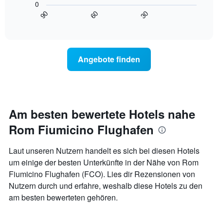
Wochentage
0
Diagramm
anzeigt.
90
60
30
zeigt,
End
Das
of
wie
interactive
Diagramm
sich
chart
hat
der
1
Preis
Y-
Angebote finden
für
Achse,
ein
die
Zimmer
den
ändert,
durchschnittlichen
je
Zimmerpreis
näher
Am besten bewertete Hotels nahe
anzeigt.
das
Rom Fiumicino Flughafen
Aufenthaltsdatum
rückt.
Das
Laut unseren Nutzern handelt es sich bei diesen Hotels
Diagramm
um einige der besten Unterkünfte in der Nähe von Rom
hat
Fiumicino Flughafen (FCO). Lies dir Rezensionen von
1
X-
Nutzern durch und erfahre, weshalb diese Hotels zu den
Achse,
am besten bewerteten gehören.
die
die