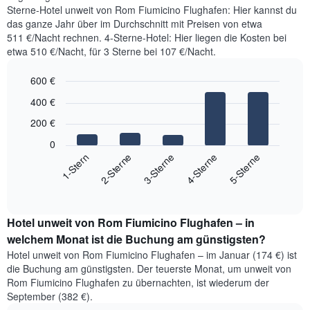
Sterne-Hotel unweit von Rom Fiumicino Flughafen: Hier kannst du
das ganze Jahr über im Durchschnitt mit Preisen von etwa
511 €/Nacht rechnen. 4-Sterne-Hotel: Hier liegen die Kosten bei
etwa 510 €/Nacht, für 3 Sterne bei 107 €/Nacht.
600 €
Bar
Chart
400 €
graphic.
chart
with
200 €
5
bars.
0
3-Sterne
4-Sterne
5-Sterne
1-Stern
2-Sterne
Das
folgende
End
of
Diagramm
interactive
zeigt
chart
den
Hotel unweit von Rom Fiumicino Flughafen – in
durchschnittlichen
welchem Monat ist die Buchung am günstigsten?
Preis
Hotel unweit von Rom Fiumicino Flughafen – im Januar (174 €) ist
für
die Buchung am günstigsten. Der teuerste Monat, um unweit von
ein
Rom Fiumicino Flughafen zu übernachten, ist wiederum der
Doppelzimmer
September (382 €).
der