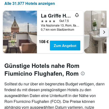
Anzahl
Alle 31.977 Hotels anzeigen
der
Tage
La Griffe Hotel Roma
vor
dem
4 Sterne
Gut 7,5
Aufenthalt
Via Nazionale 13, Rom, Italien
anzeigt
0,7 km vom Stadtzentrum
Das
Diagramm
108 €
hat
Zum Angebot
1
Y-
Achse,
die
Günstige Hotels nahe Rom
den
durchschnittlichen
Fiumicino Flughafen, Rom
Zimmerpreis
anzeigt
Solltest du nur über ein begrenztes Budget verfügen, dann
findest du mit diesen preisgünstigen Hotels zu den
ausgewählten Daten eine Unterkunft in der Nähe von
Rom Fiumicino Flughafen (FCO). Die Preise können
abhängig vom ausgewählten Datum variieren, nutze