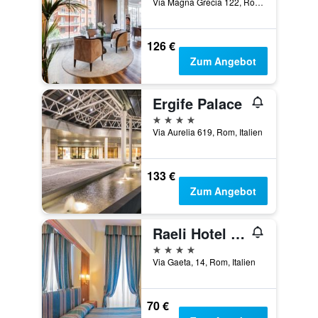
Via Magna Grecia 122, Rom, Italien
126 €
Zum Angebot
Ergife Palace
4 Sterne
Via Aurelia 619, Rom, Italien
133 €
Zum Angebot
Raeli Hotel Lux
4 Sterne
Via Gaeta, 14, Rom, Italien
70 €