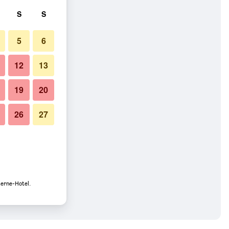
S
S
5
6
12
13
19
20
26
27
terne-Hotel.