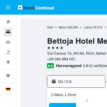
Flüge
Start
Italien
522.360
Latium
45.372
Hotels
Bettoja Hotel M
Mietwagen
4 Sterne
Pauschalreisen
Via Cavour 15, 00184, Rom, Italien
+39 064 884 051
Explore
Hervorragend
3.812 verifizi
8,8
Trips
Do 13.8.
-
Deutsch
2 Gäste, 1 Zimmer