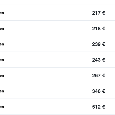
217 €
ben
218 €
ben
239 €
ben
243 €
ben
267 €
ben
346 €
ben
512 €
ben