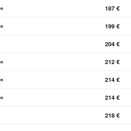
187 €
en
199 €
en
204 €
212 €
en
214 €
en
214 €
en
218 €