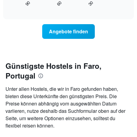
90
60
30
1
zeigt,
End
X-
of
wie
interactive
Achse,
sich
chart
die
der
die
Preis
Angebote finden
Hotelkategorien
für
nach
ein
Sternen
Zimmer
anzeigt
ändert,
Das
je
Diagramm
näher
Günstigste Hostels in Faro,
hat
das
1
Portugal
Aufenthaltsdatum
Y-
rückt.
Achse,
Das
Unter allen Hostels, die wir in Faro gefunden haben,
die
Diagramm
bieten diese Unterkünfte den günstigsten Preis. Die
den
hat
durchschnittlichen
Preise können abhängig vom ausgewählten Datum
1
Zimmerpreis
X-
variieren, nutze deshalb das Suchformular oben auf der
für
Achse,
Seite, um weitere Optionen einzusehen, solltest du
heute
die
Nacht
flexibel reisen können.
die
in
Anzahl
den