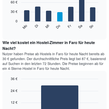
1
graphic.
60 €
chart
with
X-
7
Achse,
30 €
bars.
die
die
0
Das
Monate
So
Do
Mo
Fr
Di
Sa
Mi
folgende
End
anzeigt.
of
Diagramm
Das
interactive
zeigt
chart
Diagramm
den
Wie viel kostet ein Hostel-Zimmer in Faro für heute
hat
durchschnittlichen
Nacht?
1
Preis
Y-
Nutzer haben Preise ab Hostels in Faro für heute Nacht bereits ab
eines
Achse,
30 € gefunden. Der durchschnittliche Preis liegt bei 87 €, basierend
Zimmers
die
auf Suchen in den letzten 72 Stunden. Die Preise beginnen ab für
für
den
ein 4-Sterne-Hostel in Faro für heute Nacht.
den
durchschnittlichen
jeweiligen
Zimmerpreis
36 €
Wochentag.
anzeigt.
Das
Bar
Chart
Diagramm
graphic.
chart
24 €
with
hat
1
1
bar.
X-
12 €
Achse,