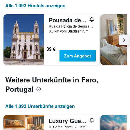
der
Alle 1.093 Hostels anzeigen
letzten
Tage
3
vor
Tagen
dem
Pousada de Juventude
anzeigt.
Aufenthalt
Rua da Policia de Segurança Pública, Faro, Faro, Portugal
anzeigt
0,6 km vom Stadtzentrum
Das
Diagramm
hat
39 €
1
Zum Angebot
Y-
Achse,
die
den
Weitere Unterkünfte in Faro,
durchschnittlichen
Zimmerpreis
Portugal
anzeigt
Alle 1.093 Unterkünfte anzeigen
Luxury Guest House Opus One
R. Serpa Pinto 37, Faro, Faro, Portugal