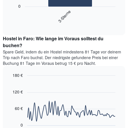
Das
die
folgende
0
die
Diagramm
3-Sterne
Wochentage
zeigt
anzeigt.
End
den
Das
of
durchschnittlichen
interactive
Diagramm
Zimmerpreis,
chart
hat
Hostel in Faro: Wie lange im Voraus solltest du
der
1
für
buchen?
Y-
heute
Achse,
Spare Geld, indem du ein Hostel mindestens 81 Tage vor deinem
Nacht
die
Trip nach Faro buchst. Der niedrigste gefundene Preis bei einer
in
den
Buchung 81 Tage im Voraus betrug 15 € pro Nacht.
den
durchschnittlichen
letzten
Zimmerpreis
180 €
3
anzeigt.
Tagen
Line
Chart
graphic.
chart
gefunden
with
120 €
wurde,
90
aggregiert
data
nach
points.
60 €
Sternebewertung.
Das
Das
Diagramm
folgende
0
hat
Diagramm