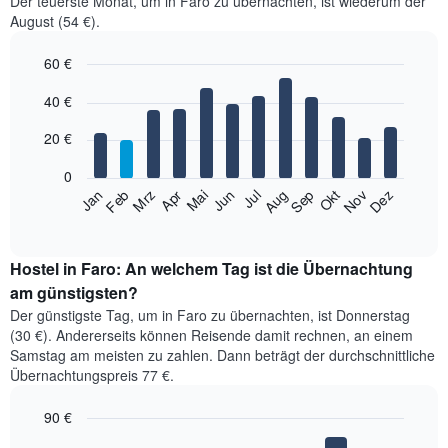
Der teuerste Monat, um in Faro zu übernachten, ist wiederum der
August (54 €).
60 €
Bar
Chart
40 €
graphic.
chart
with
12
20 €
bars.
0
Das
Feb
Mai
Aug
Nov
Jan
Apr
Jul
Okt
Mrz
Jun
Sep
Dez
folgende
End
of
Diagramm
interactive
zeigt
chart
den
Hostel in Faro: An welchem Tag ist die Übernachtung
durchschnittlichen
am günstigsten?
Zimmerpreis
Der günstigste Tag, um in Faro zu übernachten, ist Donnerstag
im
(30 €). Andererseits können Reisende damit rechnen, an einem
jeweiligen
Samstag am meisten zu zahlen. Dann beträgt der durchschnittliche
Monat
Übernachtungspreis 77 €.
an.
Das
90 €
Diagramm
hat
Bar
Chart