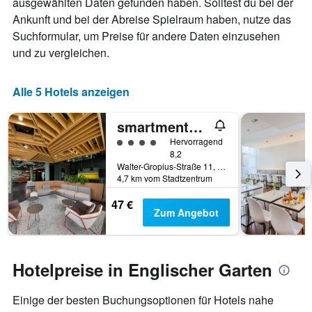
ausgewählten Daten gefunden haben. Solltest du bei der
Achse,
die
Ankunft und bei der Abreise Spielraum haben, nutze das
die
Suchformular, um Preise für andere Daten einzusehen
Wochentage
und zu vergleichen.
anzeigt.
Das
Diagramm
Alle 5 Hotels anzeigen
hat
1
Y-
smartments München Parkstadt Schwabing
Achse,
Bewertungskategorie 4
Hervorragend
die
8,2
den
Walter-Gropius-Straße 11, München, Bayern, Deutschland
durchschnittlichen
4,7 km vom Stadtzentrum
Zimmerpreis
anzeigt.
47 €
Zum Angebot
Hotelpreise in Englischer Garten
Einige der besten Buchungsoptionen für Hotels nahe