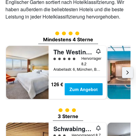
Englischer Garten sortiert nach Hotelklassifzierung. Wir
haben außerdem die beliebtesten Hotels und die beste
Leistung in jeder Hotelklassifizierung hervorgehoben.
Bewertungskategorie 4
Mindestens 4 Sterne
The Westin Grand Munich
Bewertungskategorie 5
Hervorragend
8,2
Arabellastr. 6, München, Bayern, Deutschland
126 €
Zum Angebot
Bewertungskategorie 3
3 Sterne
Schwabinger Wahrheit by Geisel
Bewertungskategorie 3
Hervorragend 8,7