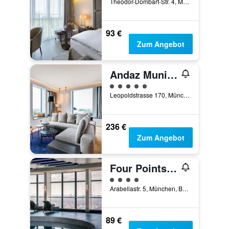
Theodor-Dombart-Str. 4, München, Bayern, Deutschland
93 €
Zum Angebot
Andaz Munich Schwabinger Tor - a concept by Hyatt
Bewertungskategorie 5
Leopoldstrasse 170, München, Bayern, Deutschland
236 €
Zum Angebot
Four Points by Sheraton Munich Arabellapark
Bewertungskategorie 4
Arabellastr. 5, München, Bayern, Deutschland
89 €