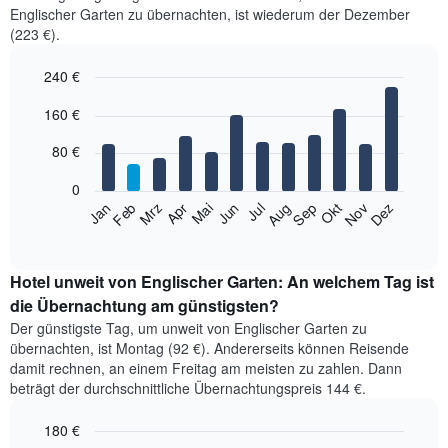
Englischer Garten zu übernachten, ist wiederum der Dezember
(223 €).
240 €
Bar
Chart
160 €
graphic.
chart
with
12
80 €
bars.
0
Das
Jan
Feb
Mrz
Apr
Mai
Jun
Jul
Aug
Sep
Okt
Nov
Dez
folgende
End
of
Diagramm
interactive
zeigt
chart
den
Hotel unweit von Englischer Garten: An welchem Tag ist
durchschnittlichen
die Übernachtung am günstigsten?
Zimmerpreis
Der günstigste Tag, um unweit von Englischer Garten zu
im
übernachten, ist Montag (92 €). Andererseits können Reisende
jeweiligen
damit rechnen, an einem Freitag am meisten zu zahlen. Dann
Monat
beträgt der durchschnittliche Übernachtungspreis 144 €.
an.
Das
180 €
Diagramm