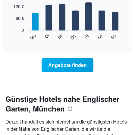
hat
Bar
Chart
1
graphic.
120 €
chart
with
X-
7
Achse,
60 €
bars.
die
die
0
Das
Monate
Mi
Do
Fr
Sa
So
Mo
Di
folgende
End
anzeigt.
of
Diagramm
Das
interactive
zeigt
chart
Diagramm
den
hat
durchschnittlichen
1
Angebote finden
Preis
Y-
eines
Achse,
Zimmers
die
für
den
den
durchschnittlichen
jeweiligen
Günstige Hotels nahe Englischer
Zimmerpreis
Wochentag.
anzeigt.
Garten, München
Das
Diagramm
hat
Derzeit handelt es sich hierbei um die günstigsten Hotels
1
in der Nähe von Englischer Garten, die wir für die
X-