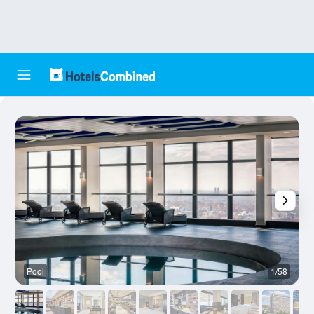
Pool
1/58