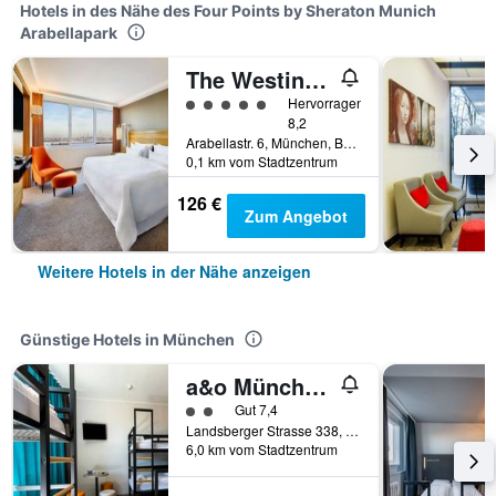
Hotels in des Nähe des Four Points by Sheraton Munich
Arabellapark
The Westin Grand Munich
Bewertungskategorie 5
Hervorragend
8,2
Arabellastr. 6, München, Bayern, Deutschland
0,1 km vom Stadtzentrum
126 €
Zum Angebot
Weitere Hotels in der Nähe anzeigen
Günstige Hotels in München
a&o München Laim
Bewertungskategorie 2
Gut 7,4
Landsberger Strasse 338, München, Bayern, Deutschland
6,0 km vom Stadtzentrum