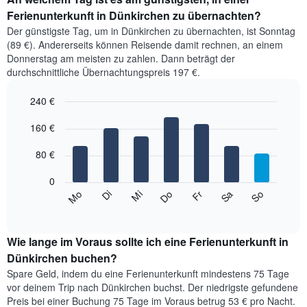
Ferienunterkunft in Dünkirchen zu übernachten?
Der günstigste Tag, um in Dünkirchen zu übernachten, ist Sonntag
(89 €). Andererseits können Reisende damit rechnen, an einem
Donnerstag am meisten zu zahlen. Dann beträgt der
durchschnittliche Übernachtungspreis 197 €.
240 €
Bar
Chart
graphic.
160 €
chart
with
7
80 €
bars.
0
Das
Mi
Do
Fr
Sa
So
Mo
Di
folgende
End
of
Diagramm
interactive
zeigt
chart
den
Wie lange im Voraus sollte ich eine Ferienunterkunft in
durchschnittlichen
Dünkirchen buchen?
Preis
Spare Geld, indem du eine Ferienunterkunft mindestens 75 Tage
eines
vor deinem Trip nach Dünkirchen buchst. Der niedrigste gefundene
Zimmers
Preis bei einer Buchung 75 Tage im Voraus betrug 53 € pro Nacht.
für