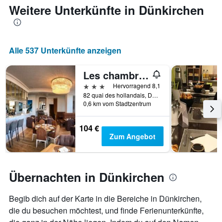
die
Weitere Unterkünfte in Dünkirchen
den
durchschnittlichen
Zimmerpreis
anzeigt
Alle 537 Unterkünfte anzeigen
Les chambres du Waterzooi
3 Sterne
Hervorragend 8,1
82 quai des hollandais, Dünkirchen, Nord, Frankreich
0,6 km vom Stadtzentrum
104 €
Zum Angebot
Übernachten in Dünkirchen
Begib dich auf der Karte in die Bereiche in Dünkirchen,
die du besuchen möchtest, und finde Ferienunterkünfte,