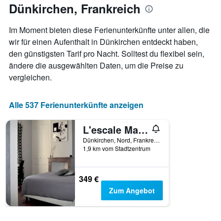
anzeigt.
Dünkirchen, Frankreich
Aufenthaltsdatum
rückt.
Das
Im Moment bieten diese Ferienunterkünfte unter allen, die
Diagramm
wir für einen Aufenthalt in Dünkirchen entdeckt haben,
hat
den günstigsten Tarif pro Nacht. Solltest du flexibel sein,
1
X-
ändere die ausgewählten Daten, um die Preise zu
Achse,
vergleichen.
die
die
Anzahl
Alle 537 Ferienunterkünfte anzeigen
der
Tage
L'escale Malouine
vor
dem
Dünkirchen, Nord, Frankreich
Aufenthalt
1,9 km vom Stadtzentrum
anzeigt
Das
Diagramm
349 €
hat
Zum Angebot
1
Y-
Achse,