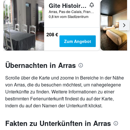
hat
Gite Histoire de Maison
1
Arras, Pas-de-Calais, Frankreich
X-
0,8 km vom Stadtzentrum
Achse,
die
die
208 €
Anzahl
Zum Angebot
der
Tage
vor
dem
Übernachten in Arras
Aufenthalt
anzeigt
Das
Scrolle über die Karte und zoome in Bereiche in der Nähe
Diagramm
von Arras, die du besuchen möchtest, um nahegelegene
hat
Unterkünfte zu finden. Weitere Informationen zu einer
1
Y-
bestimmten Ferienunterkunft findest du auf der Karte,
Achse,
indem du auf den Namen der Unterkunft klickst.
die
den
durchschnittlichen
Fakten zu Unterkünften in Arras
Zimmerpreis