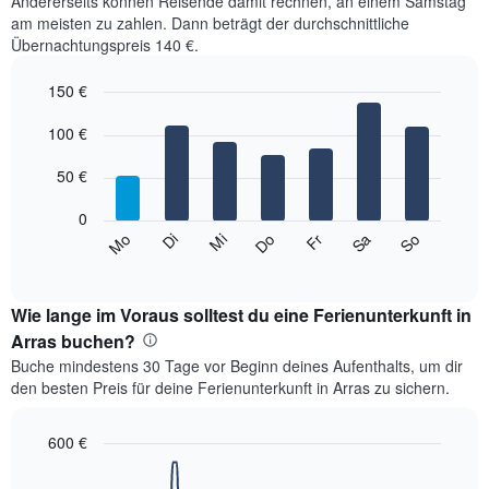
Andererseits können Reisende damit rechnen, an einem Samstag
am meisten zu zahlen. Dann beträgt der durchschnittliche
Übernachtungspreis 140 €.
150 €
Bar
Chart
graphic.
100 €
chart
with
7
50 €
bars.
0
Das
Mi
Do
Fr
Sa
So
Mo
Di
folgende
End
of
Diagramm
interactive
zeigt
chart
den
Wie lange im Voraus solltest du eine Ferienunterkunft in
durchschnittlichen
Arras buchen?
Preis
Buche mindestens 30 Tage vor Beginn deines Aufenthalts, um dir
eines
den besten Preis für deine Ferienunterkunft in Arras zu sichern.
Zimmers
für
den
600 €
jeweiligen
Line
Chart
Wochentag.
graphic.
chart