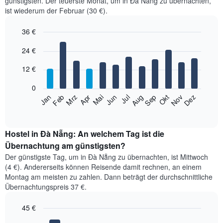
günstigsten. Der teuerste Monat, um in Đà Nẵng zu übernachten,
ist wiederum der Februar (30 €).
36 €
Bar
Chart
24 €
graphic.
chart
with
12
12 €
bars.
0
Das
Feb
Mai
Aug
Nov
Jan
Apr
Jul
Okt
Mrz
Jun
Sep
Dez
folgende
End
of
Diagramm
interactive
zeigt
chart
den
Hostel in Đà Nẵng: An welchem Tag ist die
durchschnittlichen
Übernachtung am günstigsten?
Zimmerpreis
Der günstigste Tag, um in Đà Nẵng zu übernachten, ist Mittwoch
im
(4 €). Andererseits können Reisende damit rechnen, an einem
jeweiligen
Montag am meisten zu zahlen. Dann beträgt der durchschnittliche
Monat
Übernachtungspreis 37 €.
an.
Das
45 €
Diagramm
hat
Bar
Chart