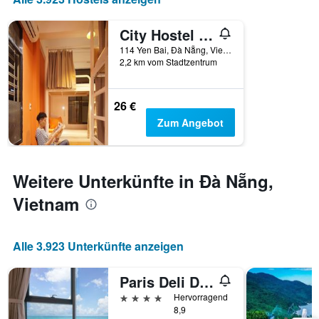
Anzahl
der
City Hostel Da Nang
Tage
vor
114 Yen Bai, Đà Nẵng, Vietnam
2,2 km vom Stadtzentrum
dem
Aufenthalt
anzeigt
Das
26 €
Diagramm
Zum Angebot
hat
1
Y-
Achse,
Weitere Unterkünfte in Đà Nẵng,
die
den
Vietnam
durchschnittlichen
Zimmerpreis
anzeigt
Alle 3.923 Unterkünfte anzeigen
Paris Deli Danang Beach Hotel
4 Sterne
Hervorragend
8,9