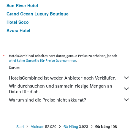
Sun River Hotel
Grand Ocean Luxury Boutique
Hotel Soco
Avora Hotel
Sofia Suite Hotel & Spa Da Nang - Free 01 Draught Beer
and 20-minute Spa per Room
White Sand Boutique Hotel
*
HotelsCombined arbeitet hart daran, genaue Preise zu erhalten, jedoch
De Lamour Hotel
wird keine Garantie für Preise übernommen
.
Darum:
Sea Phoenix Hotel Da Nang
Dylan Hotel Danang
HotelsCombined ist weder Anbieter noch Verkäufer.
Avora Boutique Hotel
Wir durchsuchen und sammeln riesige Mengen an
Daten für dich.
Sea Queen Hotel
Warum sind die Preise nicht akkurat?
Nhat Minh Hotel and Apartment
Tuyet Son Hotel
Start
Vietnam
52.020
Đà Nẵng
3.923
Đà Nẵng
108