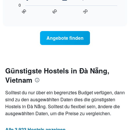
folgende
die
0
Diagramm
die
30
60
90
zeigt,
End
Wochentage
of
wie
anzeigt.
interactive
sich
chart
Das
der
Diagramm
Preis
hat
Angebote finden
für
1
ein
Y-
Zimmer
Achse,
ändert,
die
je
den
näher
Günstigste Hostels in Đà Nẵng,
durchschnittlichen
das
Zimmerpreis
Vietnam
Aufenthaltsdatum
anzeigt.
rückt.
Das
Solltest du nur über ein begrenztes Budget verfügen, dann
Diagramm
sind zu den ausgewählten Daten dies die günstigsten
hat
Hostels in Đà Nẵng. Solltest du flexibel sein, ändere die
1
X-
ausgewählten Daten, um die Preise zu vergleichen.
Achse,
die
die
Alle 3.923 Hostels anzeigen