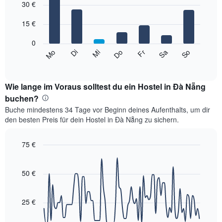
1
graphic.
30 €
chart
with
X-
7
Achse,
15 €
bars.
die
die
0
Das
Monate
So
Do
Mo
Fr
Di
Sa
Mi
folgende
End
anzeigt.
of
Diagramm
Das
interactive
zeigt
chart
Diagramm
den
Wie lange im Voraus solltest du ein Hostel in Đà Nẵng
hat
durchschnittlichen
buchen?
1
Preis
Y-
Buche mindestens 34 Tage vor Beginn deines Aufenthalts, um dir
eines
Achse,
den besten Preis für dein Hostel in Đà Nẵng zu sichern.
Zimmers
die
für
den
den
75 €
durchschnittlichen
jeweiligen
Zimmerpreis
Line
Chart
Wochentag.
graphic.
anzeigt.
chart
Das
with
50 €
Diagramm
90
data
hat
points.
1
25 €
X-
Das
Achse,