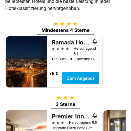
beliebtesten Hotels und die beste Leistung in jeder
Hotelklassifizierung hervorgehoben.
4 Sterne
Mindestens 4 Sterne
Ramada Hotel & Suites by Wyndham Coventry
4 Sterne
Hervorragend
8,1
The Butts, . 0 ., Coventry, Großbritannien
76 €
Zum Angebot
3 Sterne
3 Sterne
Premier Inn Coventry City Centre - Belgrade Plaza
3 Sterne
Hervorragend 9,0
Belgrade Plaza Bond Street, Coventry, Großbritannien